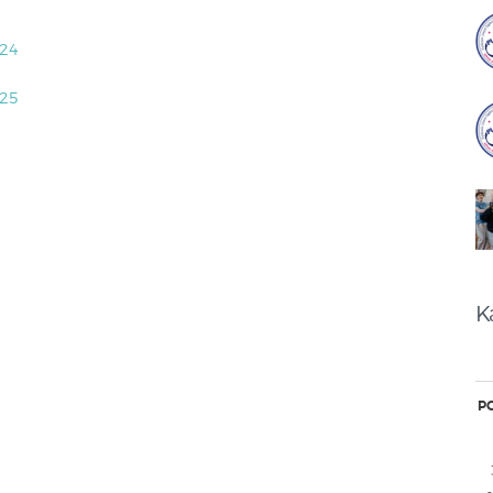
024
025
1
2
a
K
P