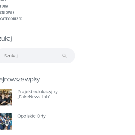
ORT
TUKA
ZNIOWIE
CATEGORIZED
zukaj
ukaj:
ajnowsze wpisy
Projekt edukacyjny
„FakeNews Lab”
Opolskie Orły