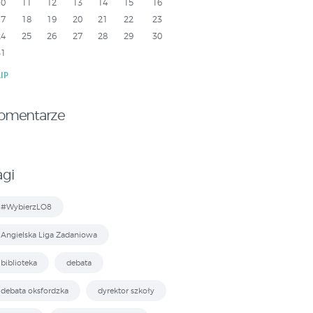
10
11
12
13
14
15
16
17
18
19
20
21
22
23
24
25
26
27
28
29
30
31
LIP
omentarze
agi
#WybierzLO8
Angielska Liga Zadaniowa
biblioteka
debata
debata oksfordzka
dyrektor szkoły