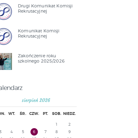
Drugi Komunikat Komisji
Rekrutacyjnej
Komunikat Komisji
Rekrutacyjnej
Zakończenie roku
szkolnego 2025/2026
alendarz
sierpień 2026
ON.
WT.
ŚR.
CZW.
PT.
SOB.
NIEDZ.
1
2
3
4
5
6
7
8
9