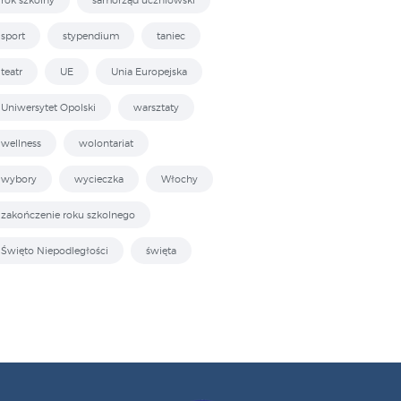
rok szkolny
samorząd uczniowski
sport
stypendium
taniec
teatr
UE
Unia Europejska
Uniwersytet Opolski
warsztaty
wellness
wolontariat
wybory
wycieczka
Włochy
zakończenie roku szkolnego
Święto Niepodległości
święta