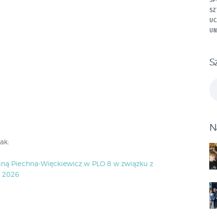
SP
SZ
UC
UN
S
Sz
N
ak:
liną Piechna-Więckiewicz w PLO 8 w związku z
” 2026