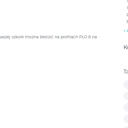
« 
naszej szkole można śledzić na profilach PLO 8 na
K
T