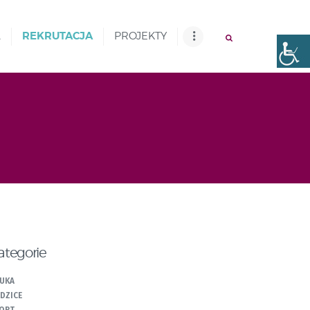
REKRUTACJA
A
PROJEKTY
ategorie
UKA
DZICE