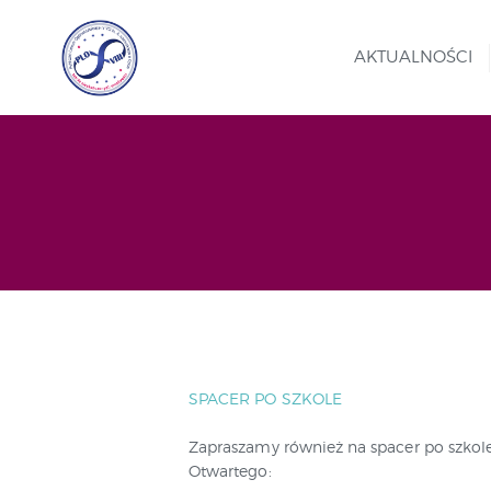
AKTUALNOŚCI
SPACER PO SZKOLE
Zapraszamy również na spacer po szk
Otwartego: