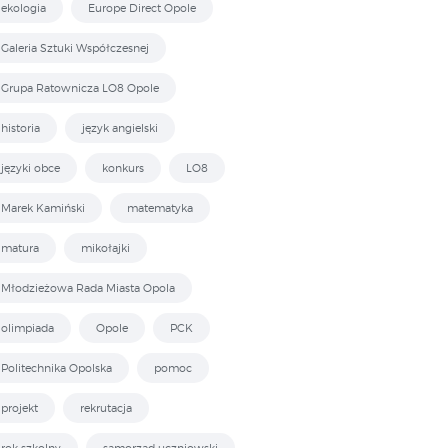
ekologia
Europe Direct Opole
Galeria Sztuki Współczesnej
Grupa Ratownicza LO8 Opole
historia
język angielski
języki obce
konkurs
LO8
Marek Kamiński
matematyka
matura
mikołajki
Młodzieżowa Rada Miasta Opola
olimpiada
Opole
PCK
Politechnika Opolska
pomoc
projekt
rekrutacja