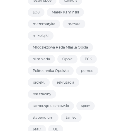
języki obce
konkurs
LO8
Marek Kamiński
matematyka
matura
mikołajki
Młodzieżowa Rada Miasta Opola
olimpiada
Opole
PCK
Politechnika Opolska
pomoc
projekt
rekrutacja
rok szkolny
samorząd uczniowski
sport
stypendium
taniec
teatr
UE