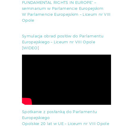
FUNDAMENTAL RIGHTS IN EUROPE” –
seminarium w Parlamencie Europejskim
W Parlamencie Europejskim – Liceum nr VIII
Opole
Symulacja obrad posłów do Parlamentu
Europejskiego – Liceum nr VIII Opole
[WIDEO]
Spotkanie z posłanką do Parlamentu
Europejskiego
Opolskie 20 lat w UE – Liceum nr VIII Opole