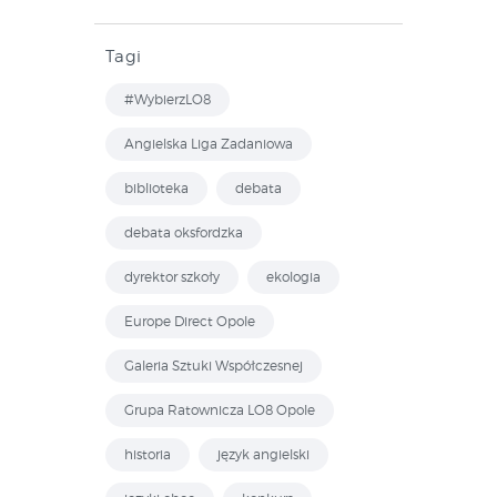
Tagi
#WybierzLO8
Angielska Liga Zadaniowa
biblioteka
debata
debata oksfordzka
dyrektor szkoły
ekologia
Europe Direct Opole
Galeria Sztuki Współczesnej
Grupa Ratownicza LO8 Opole
historia
język angielski