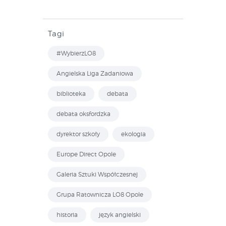
Tagi
#WybierzLO8
Angielska Liga Zadaniowa
biblioteka
debata
debata oksfordzka
dyrektor szkoły
ekologia
Europe Direct Opole
Galeria Sztuki Współczesnej
Grupa Ratownicza LO8 Opole
historia
język angielski