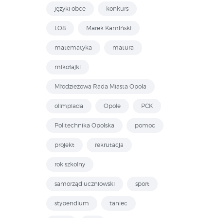
języki obce
konkurs
LO8
Marek Kamiński
matematyka
matura
mikołajki
Młodzieżowa Rada Miasta Opola
olimpiada
Opole
PCK
Politechnika Opolska
pomoc
projekt
rekrutacja
rok szkolny
samorząd uczniowski
sport
stypendium
taniec