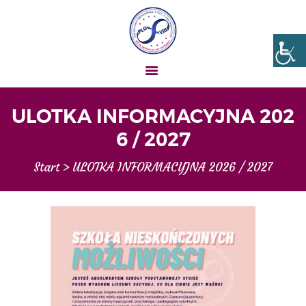
Liceum nr VIII Opole
SZKOŁA NIESKOŃCZONYCH MOŻLIWOŚCI
ULOTKA INFORMACYJNA 202
AKTUALNOŚCI
6 / 2027
OGŁOSZENIA
Start
ULOTKA INFORMACYJNA 2026 / 2027
UCZEŃ – RODZIC
O NAS
MATURA
REKRUTACJA
PROJEKTY
GALERIA ZDJĘĆ
KONTAKT