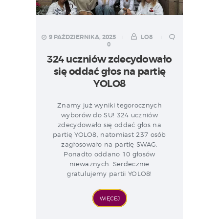
9 PAŹDZIERNIKA, 2025
LO8
0
324 uczniów zdecydowało
się oddać głos na partię
YOLO8
Znamy już wyniki tegorocznych
wyborów do SU! 324 uczniów
zdecydowało się oddać głos na
partię YOLO8, natomiast 237 osób
zagłosowało na partię SWAG.
Ponadto oddano 10 głosów
nieważnych. Serdecznie
gratulujemy partii YOLO8!
WIĘCEJ