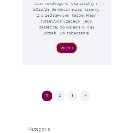
Uczniowskiego w roku szkolnym
2023/24. Serdecznie zapraszamy
2 przedstawicieli każdej klasy
(przewodniczącego i jego
zastępcę) do wzięcia w niej
udziału. Do zobaczenia!
WIĘCEJ
Stronicowanie
PAGE
1
PAGE
2
PAGE
3
>
wpisów
Kategorie