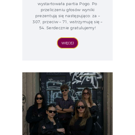
wystartowała partia Pogo. Po
przeliczeniu głosów wyniki
prezentują się następująco: za –
307, przeciw – 71, ️wstrzymuję się –
54. Serdecznie gratulujemy!
WIĘCEJ