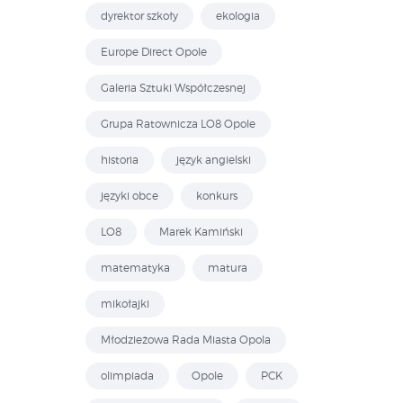
dyrektor szkoły
ekologia
Europe Direct Opole
Galeria Sztuki Współczesnej
Grupa Ratownicza LO8 Opole
historia
język angielski
języki obce
konkurs
LO8
Marek Kamiński
matematyka
matura
mikołajki
Młodzieżowa Rada Miasta Opola
olimpiada
Opole
PCK