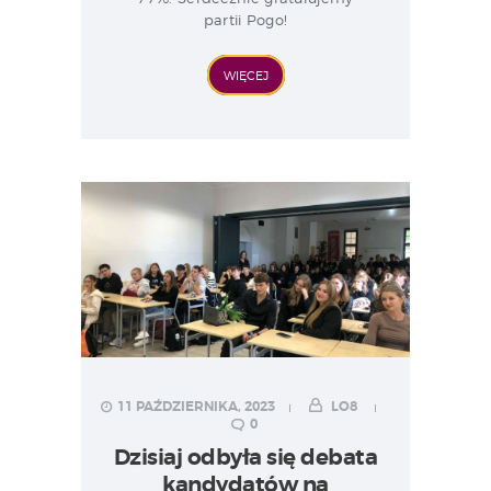
partii Pogo!
WIĘCEJ
11 PAŹDZIERNIKA, 2023
LO8
0
Dzisiaj odbyła się debata
kandydatów na