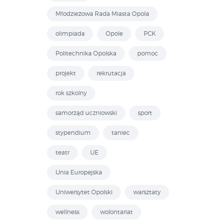
Młodzieżowa Rada Miasta Opola
olimpiada
Opole
PCK
Politechnika Opolska
pomoc
projekt
rekrutacja
rok szkolny
samorząd uczniowski
sport
stypendium
taniec
teatr
UE
Unia Europejska
Uniwersytet Opolski
warsztaty
wellness
wolontariat