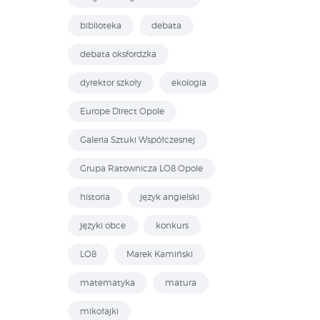
biblioteka
debata
debata oksfordzka
dyrektor szkoły
ekologia
Europe Direct Opole
Galeria Sztuki Współczesnej
Grupa Ratownicza LO8 Opole
historia
język angielski
języki obce
konkurs
LO8
Marek Kamiński
matematyka
matura
mikołajki