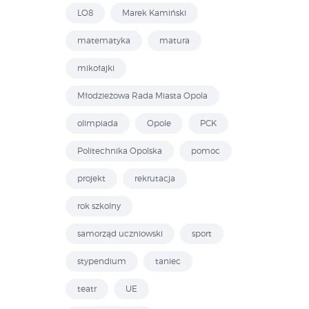
LO8
Marek Kamiński
matematyka
matura
mikołajki
Młodzieżowa Rada Miasta Opola
olimpiada
Opole
PCK
Politechnika Opolska
pomoc
projekt
rekrutacja
rok szkolny
samorząd uczniowski
sport
stypendium
taniec
teatr
UE