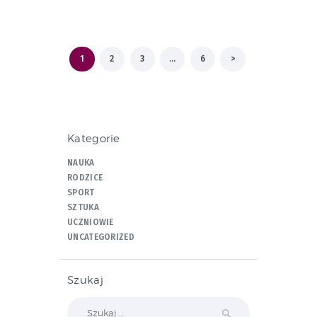
Stronicowanie
PAGE
1
PAGE
2
PAGE
3
…
PAGE
6
>
wpisów
Kategorie
NAUKA
RODZICE
SPORT
SZTUKA
UCZNIOWIE
UNCATEGORIZED
Szukaj
Szukaj: