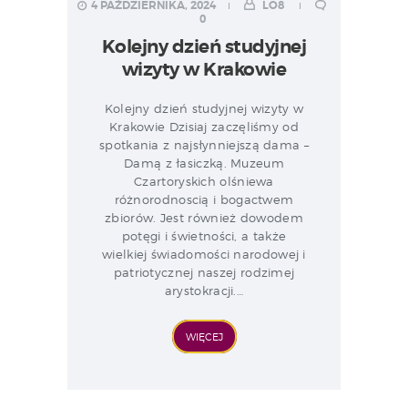
4 PAŹDZIERNIKA, 2024
LO8
0
Kolejny dzień studyjnej
wizyty w Krakowie
Kolejny dzień studyjnej wizyty w
Krakowie Dzisiaj zaczęliśmy od
spotkania z najsłynniejszą dama –
Damą z łasiczką. Muzeum
Czartoryskich olśniewa
różnorodnoscią i bogactwem
zbiorów. Jest również dowodem
potęgi i świetności, a także
wielkiej świadomości narodowej i
patriotycznej naszej rodzimej
arystokracji.…
WIĘCEJ