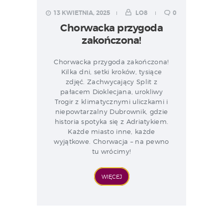
13 KWIETNIA, 2025
LO8
0
Chorwacka przygoda
zakończona!
Chorwacka przygoda zakończona!
Kilka dni, setki kroków, tysiące
zdjęć. Zachwycający Split z
pałacem Dioklecjana, urokliwy
Trogir z klimatycznymi uliczkami i
niepowtarzalny Dubrownik, gdzie
historia spotyka się z Adriatykiem.
Każde miasto inne, każde
wyjątkowe. Chorwacja – na pewno
tu wrócimy!
WIĘCEJ