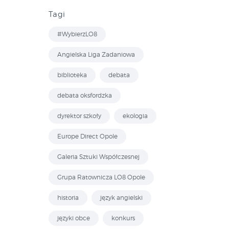
Tagi
#WybierzLO8
Angielska Liga Zadaniowa
biblioteka
debata
debata oksfordzka
dyrektor szkoły
ekologia
Europe Direct Opole
Galeria Sztuki Współczesnej
Grupa Ratownicza LO8 Opole
historia
język angielski
języki obce
konkurs