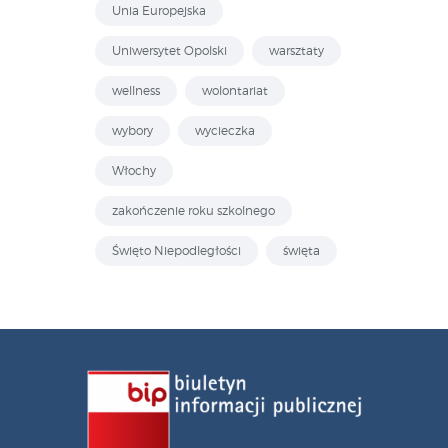
Unia Europejska
Uniwersytet Opolski
warsztaty
wellness
wolontariat
wybory
wycieczka
Włochy
zakończenie roku szkolnego
Święto Niepodległości
święta