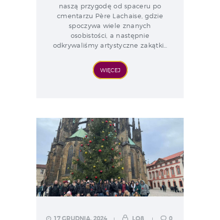
naszą przygodę od spaceru po
cmentarzu Père Lachaise, gdzie
spoczywa wiele znanych
osobistości, a następnie
odkrywaliśmy artystyczne zakątki…
WIĘCEJ
17 GRUDNIA, 2024
LO8
0