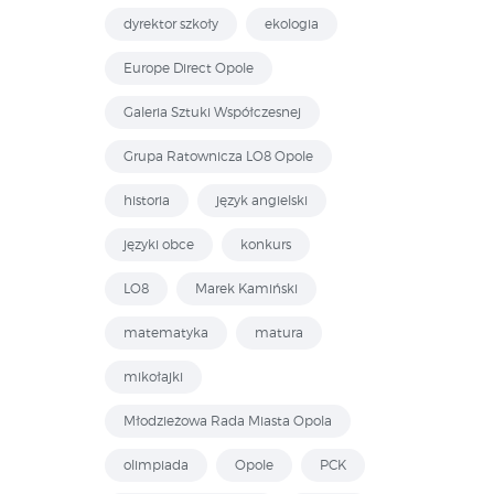
dyrektor szkoły
ekologia
Europe Direct Opole
Galeria Sztuki Współczesnej
Grupa Ratownicza LO8 Opole
historia
język angielski
języki obce
konkurs
LO8
Marek Kamiński
matematyka
matura
mikołajki
Młodzieżowa Rada Miasta Opola
olimpiada
Opole
PCK