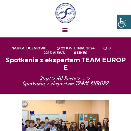
Liceum nr VIII Opole
SZKOŁA NIESKOŃCZONYCH MOŻLIWOŚCI
NAUKA
,
UCZNIOWIE
22 KWIETNIA, 2024
0
2213
VIEWS
0
LIKES
AKTUALNOŚCI
Spotkania z ekspertem TEAM EUROP
OGŁOSZENIA
E
UCZEŃ – RODZIC
Start
All Posts
...
O NAS
Spotkania z ekspertem TEAM EUROPE
MATURA
REKRUTACJA
PROJEKTY
GALERIA ZDJĘĆ
KONTAKT