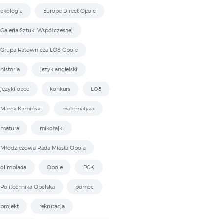
ekologia
Europe Direct Opole
Galeria Sztuki Współczesnej
Grupa Ratownicza LO8 Opole
historia
język angielski
języki obce
konkurs
LO8
Marek Kamiński
matematyka
matura
mikołajki
Młodzieżowa Rada Miasta Opola
olimpiada
Opole
PCK
Politechnika Opolska
pomoc
projekt
rekrutacja