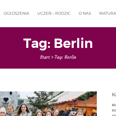
MATURA
REKRUTACJA
OGŁOSZENIA
UCZEŃ – RODZIC
O NAS
MATUR
Liceum nr VIII Opole
SZKOŁA NIESKOŃCZONYCH MOŻLIWOŚCI
PROJEKTY
GALERIA ZDJĘĆ
Tag: Berlin
KONTAKT
Start
Tag: Berlin
K
NA
RO