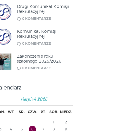
Drugi Komunikat Komisji
Rekrutacyjnej
0
KOMENTARZE
Komunikat Komisji
Rekrutacyjnej
0
KOMENTARZE
Zakończenie roku
szkolnego 2025/2026
0
KOMENTARZE
alendarz
sierpień 2026
ON.
WT.
ŚR.
CZW.
PT.
SOB.
NIEDZ.
1
2
3
4
5
6
7
8
9