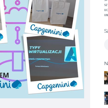
SP
SZ
UC
UN
S
Sz
N