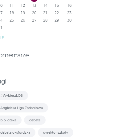
10
11
12
13
14
15
16
17
18
19
20
21
22
23
24
25
26
27
28
29
30
31
LIP
omentarze
agi
#WybierzLO8
Angielska Liga Zadaniowa
biblioteka
debata
debata oksfordzka
dyrektor szkoły