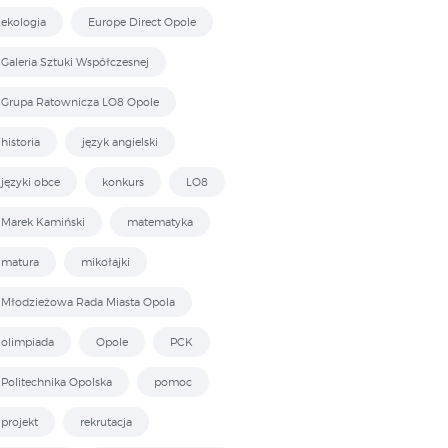
ekologia
Europe Direct Opole
Galeria Sztuki Współczesnej
Grupa Ratownicza LO8 Opole
historia
język angielski
języki obce
konkurs
LO8
Marek Kamiński
matematyka
matura
mikołajki
Młodzieżowa Rada Miasta Opola
olimpiada
Opole
PCK
Politechnika Opolska
pomoc
projekt
rekrutacja