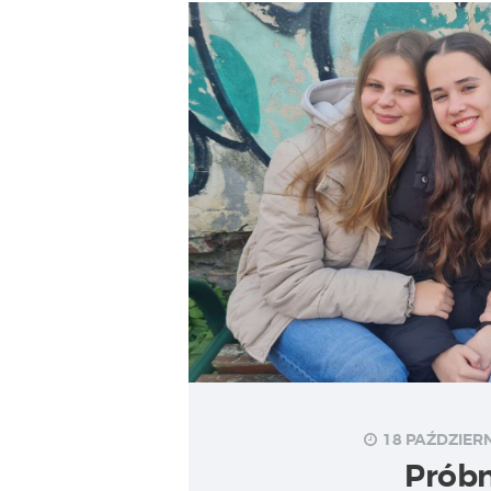
18 PAŹDZIERN
Prób