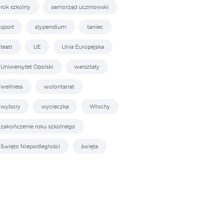
rok szkolny
samorząd uczniowski
sport
stypendium
taniec
teatr
UE
Unia Europejska
Uniwersytet Opolski
warsztaty
wellness
wolontariat
wybory
wycieczka
Włochy
zakończenie roku szkolnego
Święto Niepodległości
święta