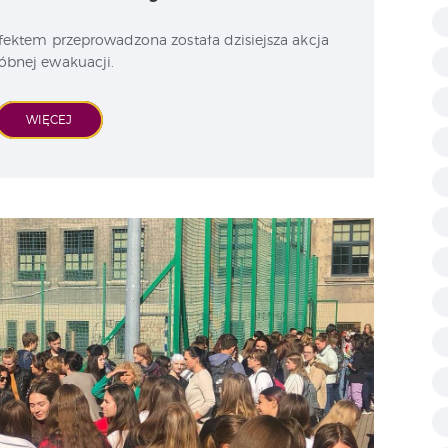
efektem przeprowadzona została dzisiejsza akcja
óbnej ewakuacji.
WIĘCEJ