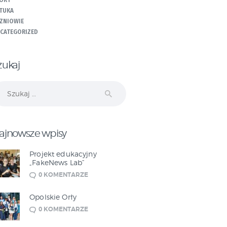
ORT
TUKA
ZNIOWIE
CATEGORIZED
zukaj
ukaj:
ajnowsze wpisy
Projekt edukacyjny
„FakeNews Lab”
0
KOMENTARZE
Opolskie Orły
0
KOMENTARZE