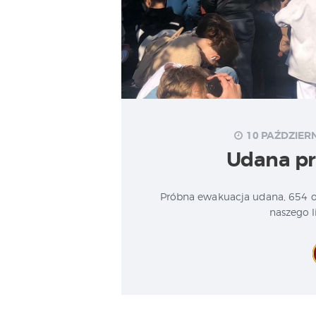
10 PAŹDZIERN
Udana p
Próbna ewakuacja udana, 654 o
naszego l