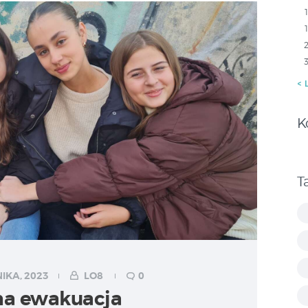
« 
K
T
IKA, 2023
LO8
0
na ewakuacja