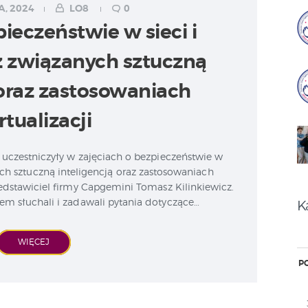
, 2024
LO8
0
pieczeństwie w sieci i
z związanych sztuczną
 oraz zastosowaniach
rtualizacji
 uczestniczyły w zajęciach o bezpieczeństwie w
ych sztuczną inteligencją oraz zastosowaniach
rzedstawiciel firmy Capgemini Tomasz Kilinkiewicz.
em słuchali i zadawali pytania dotyczące…
K
WIĘCEJ
P