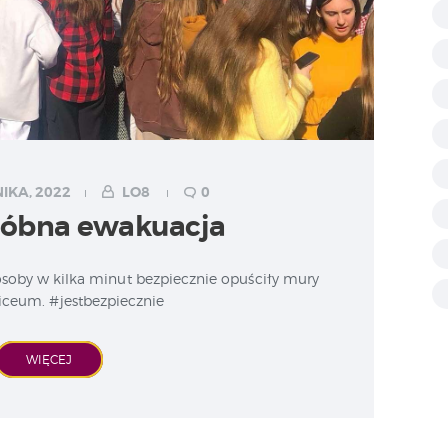
IKA, 2022
LO8
0
róbna ewakuacja
soby w kilka minut bezpiecznie opuściły mury
iceum. #jestbezpiecznie
WIĘCEJ