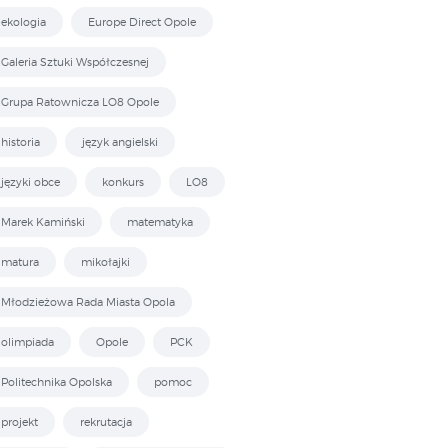
ekologia
Europe Direct Opole
Galeria Sztuki Współczesnej
Grupa Ratownicza LO8 Opole
historia
język angielski
języki obce
konkurs
LO8
Marek Kamiński
matematyka
matura
mikołajki
Młodzieżowa Rada Miasta Opola
olimpiada
Opole
PCK
Politechnika Opolska
pomoc
projekt
rekrutacja