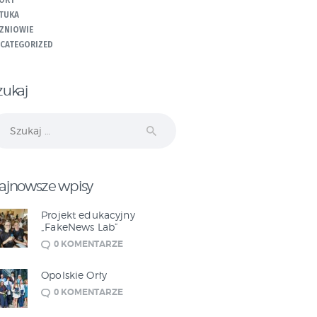
ORT
TUKA
ZNIOWIE
CATEGORIZED
zukaj
ukaj:
ajnowsze wpisy
Projekt edukacyjny
„FakeNews Lab”
0
KOMENTARZE
Opolskie Orły
0
KOMENTARZE