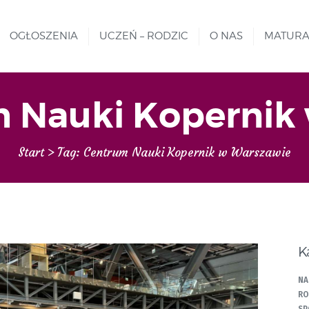
MATURA
REKRUTACJA
OGŁOSZENIA
UCZEŃ – RODZIC
O NAS
MATUR
Liceum nr VIII Opole
SZKOŁA NIESKOŃCZONYCH MOŻLIWOŚCI
PROJEKTY
GALERIA ZDJĘĆ
m Nauki Kopernik
KONTAKT
Start
Tag: Centrum Nauki Kopernik w Warszawie
K
NA
RO