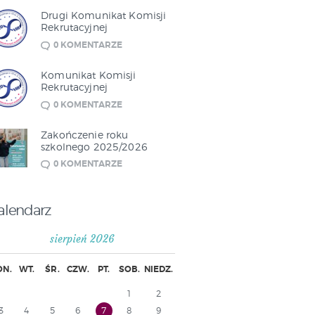
Drugi Komunikat Komisji
Rekrutacyjnej
0
KOMENTARZE
Komunikat Komisji
Rekrutacyjnej
0
KOMENTARZE
Zakończenie roku
szkolnego 2025/2026
0
KOMENTARZE
alendarz
sierpień 2026
ON.
WT.
ŚR.
CZW.
PT.
SOB.
NIEDZ.
1
2
3
4
5
6
7
8
9