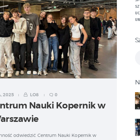
SP
SZ
UC
UN
S
Sz
N
, 2025
LO8
0
ntrum Nauki Kopernik w
arszawie
jemność odwiedzić Centrum Nauki Kopernik w