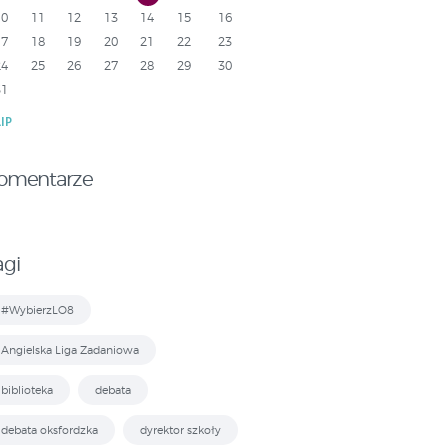
10
11
12
13
14
15
16
17
18
19
20
21
22
23
24
25
26
27
28
29
30
31
LIP
omentarze
agi
#WybierzLO8
Angielska Liga Zadaniowa
biblioteka
debata
debata oksfordzka
dyrektor szkoły