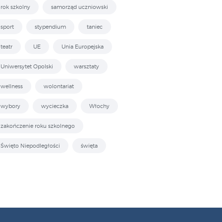
rok szkolny
samorząd uczniowski
sport
stypendium
taniec
teatr
UE
Unia Europejska
Uniwersytet Opolski
warsztaty
wellness
wolontariat
wybory
wycieczka
Włochy
zakończenie roku szkolnego
Święto Niepodległości
święta