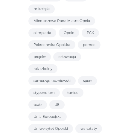
mikołajki
Młodzieżowa Rada Miasta Opola
olimpiada
Opole
PCK
Politechnika Opolska
pomoc
projekt
rekrutacja
rok szkolny
samorząd uczniowski
sport
stypendium
taniec
teatr
UE
Unia Europejska
Uniwersytet Opolski
warsztaty