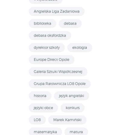
Angielska Liga Zadaniowa
biblioteka
debata
debata oksfordzka
dyrektor szkoły
ekologia
Europe Direct Opole
Galeria Sztuki Współczesnej
Grupa Ratownicza LO8 Opole
historia
język angielski
języki obce
konkurs
LO8
Marek Kamiński
matematyka
matura