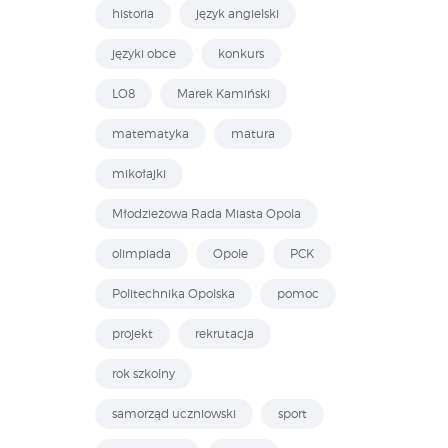
historia
język angielski
języki obce
konkurs
LO8
Marek Kamiński
matematyka
matura
mikołajki
Młodzieżowa Rada Miasta Opola
olimpiada
Opole
PCK
Politechnika Opolska
pomoc
projekt
rekrutacja
rok szkolny
samorząd uczniowski
sport