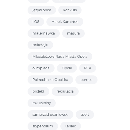
języki obce
konkurs
LO8
Marek Kamiński
matematyka
matura
mikołajki
Młodzieżowa Rada Miasta Opola
olimpiada
Opole
PCK
Politechnika Opolska
pomoc
projekt
rekrutacja
rok szkolny
samorząd uczniowski
sport
stypendium
taniec