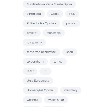
Młodzieżowa Rada Miasta Opola
olimpiada
Opole
PCK
Politechnika Opolska
pomoc
projekt
rekrutacja
rok szkolny
samorząd uczniowski
sport
stypendium
taniec
teatr
UE
Unia Europejska
Uniwersytet Opolski
warsztaty
wellness
wolontariat