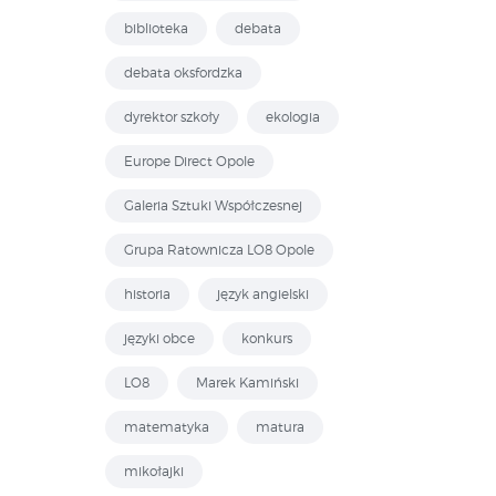
biblioteka
debata
debata oksfordzka
dyrektor szkoły
ekologia
Europe Direct Opole
Galeria Sztuki Współczesnej
Grupa Ratownicza LO8 Opole
historia
język angielski
języki obce
konkurs
LO8
Marek Kamiński
matematyka
matura
mikołajki