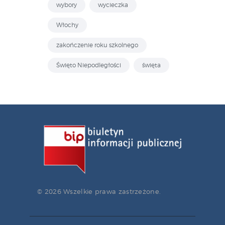
wybory
wycieczka
Włochy
zakończenie roku szkolnego
Święto Niepodległości
święta
© 2026 Wszelkie prawa zastrzeżone.