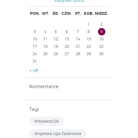
sierpień 2026
PON.
WT.
ŚR.
CZW.
PT.
SOB.
NIEDZ.
1
2
3
4
5
6
7
8
9
10
11
12
13
14
15
16
17
18
19
20
21
22
23
24
25
26
27
28
29
30
31
« LIP
Komentarze
Tagi
#WybierzLO8
Angielska Liga Zadaniowa