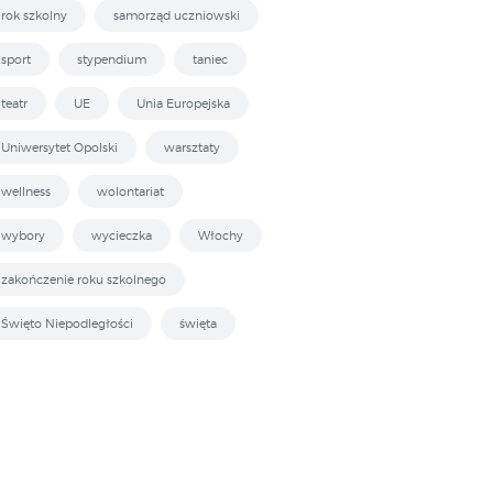
rok szkolny
samorząd uczniowski
sport
stypendium
taniec
teatr
UE
Unia Europejska
Uniwersytet Opolski
warsztaty
wellness
wolontariat
wybory
wycieczka
Włochy
zakończenie roku szkolnego
Święto Niepodległości
święta