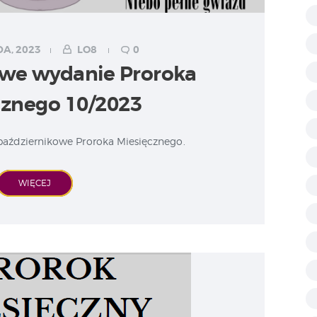
DA, 2023
LO8
0
owe wydanie Proroka
cznego 10/2023
październikowe Proroka Miesięcznego.
WIĘCEJ