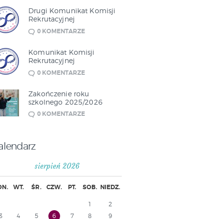
Drugi Komunikat Komisji
Rekrutacyjnej
0
KOMENTARZE
Komunikat Komisji
Rekrutacyjnej
0
KOMENTARZE
Zakończenie roku
szkolnego 2025/2026
0
KOMENTARZE
alendarz
sierpień 2026
ON.
WT.
ŚR.
CZW.
PT.
SOB.
NIEDZ.
1
2
3
4
5
6
7
8
9