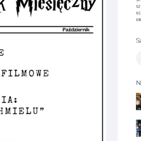
SP
SZ
UC
UN
S
Sz
N