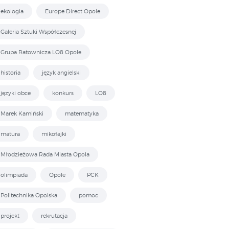
ekologia
Europe Direct Opole
Galeria Sztuki Współczesnej
Grupa Ratownicza LO8 Opole
historia
język angielski
języki obce
konkurs
LO8
Marek Kamiński
matematyka
matura
mikołajki
Młodzieżowa Rada Miasta Opola
olimpiada
Opole
PCK
Politechnika Opolska
pomoc
projekt
rekrutacja