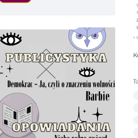
« 
K
T