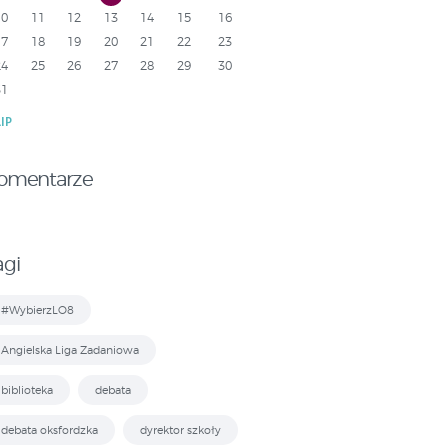
10
11
12
13
14
15
16
17
18
19
20
21
22
23
24
25
26
27
28
29
30
31
LIP
omentarze
agi
#WybierzLO8
Angielska Liga Zadaniowa
biblioteka
debata
debata oksfordzka
dyrektor szkoły