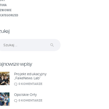
ORT
TUKA
ZNIOWIE
CATEGORIZED
zukaj
ukaj:
ajnowsze wpisy
Projekt edukacyjny
„FakeNews Lab”
0
KOMENTARZE
Opolskie Orły
0
KOMENTARZE