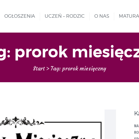
MATURA
REKRUTACJA
OGŁOSZENIA
UCZEŃ – RODZIC
O NAS
MATUR
Liceum nr VIII Opole
SZKOŁA NIESKOŃCZONYCH MOŻLIWOŚCI
PROJEKTY
GALERIA ZDJĘĆ
g: prorok miesięc
KONTAKT
Start
Tag: prorok miesięczny
K
NA
RO