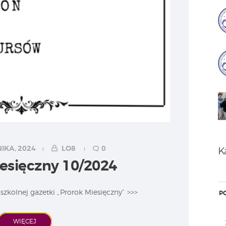
IKA, 2024
LO8
0
K
esięczny 10/2024
zkolnej gazetki „Prorok Miesięczny” >>>
P
WIĘCEJ