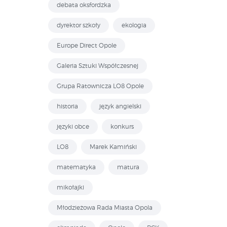
debata oksfordzka
dyrektor szkoły
ekologia
Europe Direct Opole
Galeria Sztuki Współczesnej
Grupa Ratownicza LO8 Opole
historia
język angielski
języki obce
konkurs
LO8
Marek Kamiński
matematyka
matura
mikołajki
Młodzieżowa Rada Miasta Opola