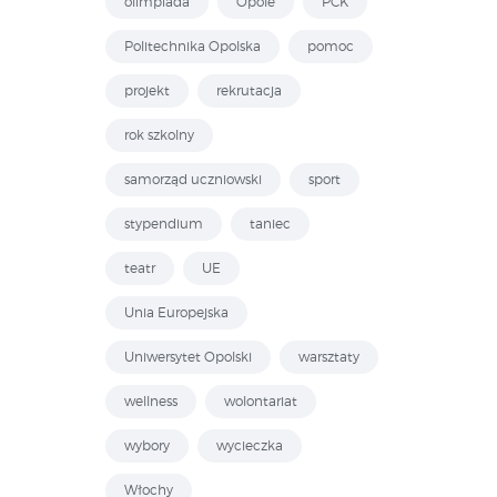
olimpiada
Opole
PCK
Politechnika Opolska
pomoc
projekt
rekrutacja
rok szkolny
samorząd uczniowski
sport
stypendium
taniec
teatr
UE
Unia Europejska
Uniwersytet Opolski
warsztaty
wellness
wolontariat
wybory
wycieczka
Włochy