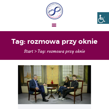
Liceum nr VIII Opole
SZKOŁA NIESKOŃCZONYCH MOŻLIWOŚCI
Tag: rozmowa przy oknie
AKTUALNOŚCI
Start
Tag: rozmowa przy oknie
OGŁOSZENIA
UCZEŃ – RODZIC
O NAS
MATURA
REKRUTACJA
PROJEKTY
GALERIA ZDJĘĆ
KONTAKT