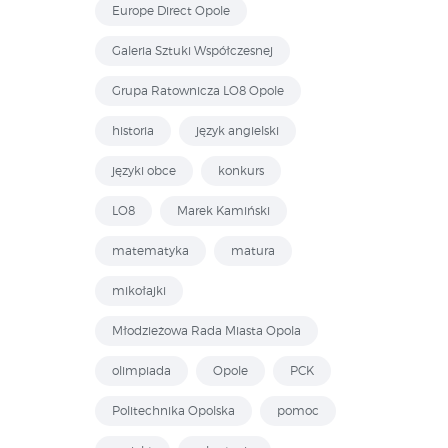
Europe Direct Opole
Galeria Sztuki Współczesnej
Grupa Ratownicza LO8 Opole
historia
język angielski
języki obce
konkurs
LO8
Marek Kamiński
matematyka
matura
mikołajki
Młodzieżowa Rada Miasta Opola
olimpiada
Opole
PCK
Politechnika Opolska
pomoc