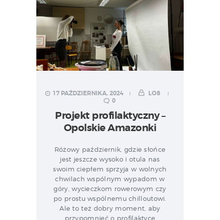
17 PAŹDZIERNIKA, 2024
LO8
0
Projekt profilaktyczny –
Opolskie Amazonki
Różowy październik, gdzie słońce
jest jeszcze wysoko i otula nas
swoim ciepłem sprzyja w wolnych
chwilach wspólnym wypadom w
góry, wycieczkom rowerowym czy
po prostu wspólnemu chilloutowi.
Ale to też dobry moment, aby
przypomnieć o profilaktyce