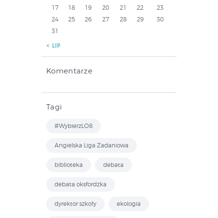
17
18
19
20
21
22
23
24
25
26
27
28
29
30
31
« LIP
Komentarze
Tagi
#WybierzLO8
Angielska Liga Zadaniowa
biblioteka
debata
debata oksfordzka
dyrektor szkoły
ekologia