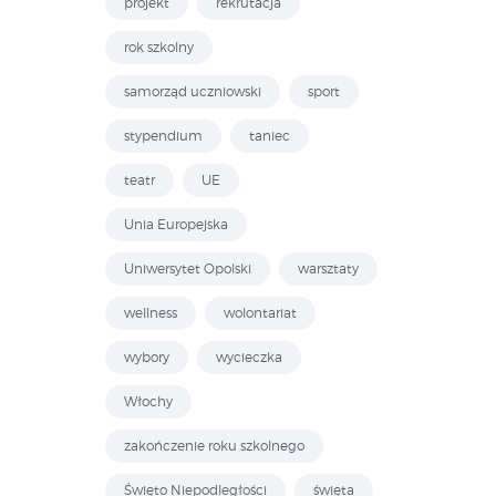
projekt
rekrutacja
rok szkolny
samorząd uczniowski
sport
stypendium
taniec
teatr
UE
Unia Europejska
Uniwersytet Opolski
warsztaty
wellness
wolontariat
wybory
wycieczka
Włochy
zakończenie roku szkolnego
Święto Niepodległości
święta