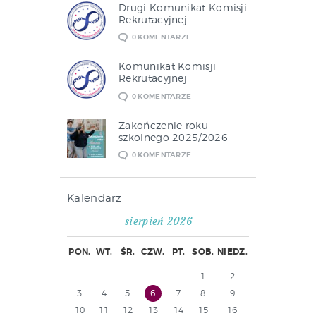
Drugi Komunikat Komisji
Rekrutacyjnej
0
KOMENTARZE
Komunikat Komisji
Rekrutacyjnej
0
KOMENTARZE
Zakończenie roku
szkolnego 2025/2026
0
KOMENTARZE
Kalendarz
sierpień 2026
PON.
WT.
ŚR.
CZW.
PT.
SOB.
NIEDZ.
1
2
3
4
5
6
7
8
9
10
11
12
13
14
15
16