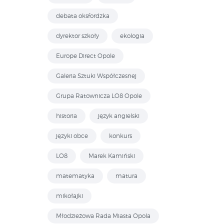
debata oksfordzka
dyrektor szkoły
ekologia
Europe Direct Opole
Galeria Sztuki Współczesnej
Grupa Ratownicza LO8 Opole
historia
język angielski
języki obce
konkurs
LO8
Marek Kamiński
matematyka
matura
mikołajki
Młodzieżowa Rada Miasta Opola