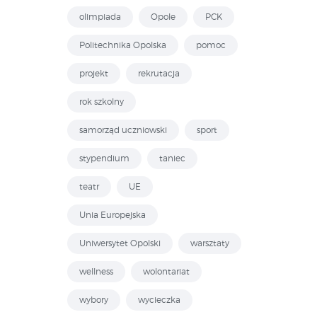
olimpiada
Opole
PCK
Politechnika Opolska
pomoc
projekt
rekrutacja
rok szkolny
samorząd uczniowski
sport
stypendium
taniec
teatr
UE
Unia Europejska
Uniwersytet Opolski
warsztaty
wellness
wolontariat
wybory
wycieczka