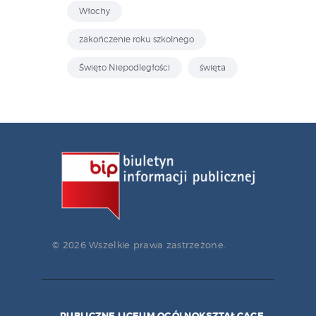
Włochy
zakończenie roku szkolnego
Święto Niepodległości
święta
© 2026 Wszelkie prawa zastrzeżone.
PUBLICZNE LICEUM OGÓLNOKSZTAŁCĄCE