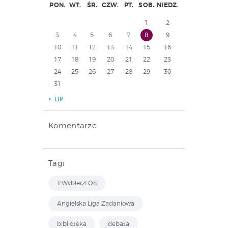
PON.
WT.
ŚR.
CZW.
PT.
SOB.
NIEDZ.
1
2
3
4
5
6
7
8
9
10
11
12
13
14
15
16
17
18
19
20
21
22
23
24
25
26
27
28
29
30
31
« LIP
Komentarze
Tagi
#WybierzLO8
Angielska Liga Zadaniowa
biblioteka
debata