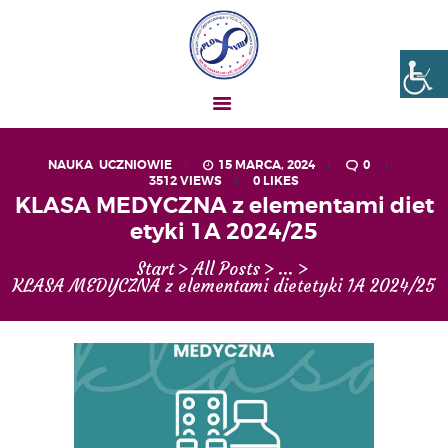
Liceum nr VIII Opole
SZKOŁA NIESKOŃCZONYCH MOŻLIWOŚCI
NAUKA
,
UCZNIOWIE
15 MARCA, 2024
0
3512
VIEWS
0
LIKES
AKTUALNOŚCI
KLASA MEDYCZNA z elementami diet
OGŁOSZENIA
etyki 1A 2024/25
UCZEŃ – RODZIC
Start
All Posts
...
O NAS
KLASA MEDYCZNA z elementami dietetyki 1A 2024/25
MATURA
REKRUTACJA
PROJEKTY
GALERIA ZDJĘĆ
KONTAKT