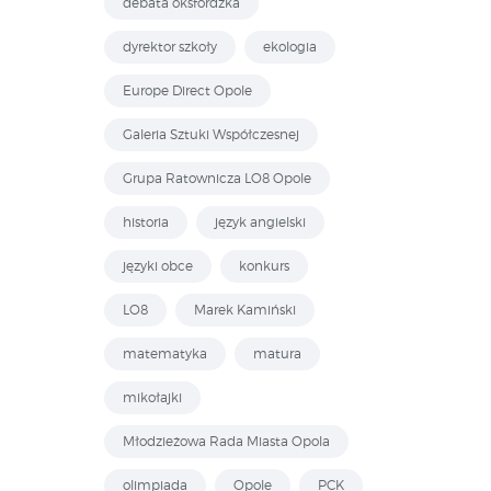
debata oksfordzka
dyrektor szkoły
ekologia
Europe Direct Opole
Galeria Sztuki Współczesnej
Grupa Ratownicza LO8 Opole
historia
język angielski
języki obce
konkurs
LO8
Marek Kamiński
matematyka
matura
mikołajki
Młodzieżowa Rada Miasta Opola
olimpiada
Opole
PCK