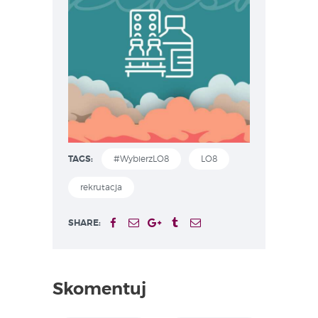
TAGS:
#WybierzLO8
LO8
rekrutacja
SHARE:
Skomentuj