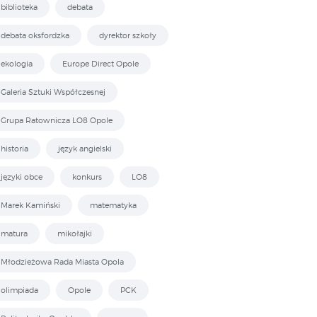
biblioteka
debata
debata oksfordzka
dyrektor szkoły
ekologia
Europe Direct Opole
Galeria Sztuki Współczesnej
Grupa Ratownicza LO8 Opole
historia
język angielski
języki obce
konkurs
LO8
Marek Kamiński
matematyka
matura
mikołajki
Młodzieżowa Rada Miasta Opola
olimpiada
Opole
PCK