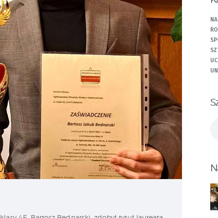
NA
RO
SP
SZ
UC
UN
S
Sz
N
lasy 4E, Bartosz Bednarski, zdobył tytuł laureata