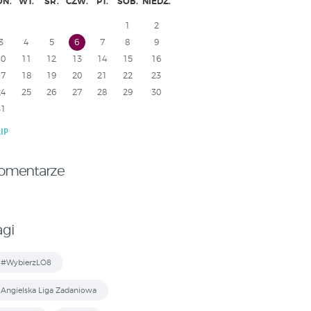
ON.
WT.
ŚR.
CZW.
PT.
SOB.
NIEDZ.
1
2
3
4
5
6
7
8
9
10
11
12
13
14
15
16
17
18
19
20
21
22
23
24
25
26
27
28
29
30
31
LIP
omentarze
agi
#WybierzLO8
Angielska Liga Zadaniowa