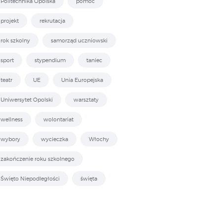
Politechnika Opolska
pomoc
projekt
rekrutacja
rok szkolny
samorząd uczniowski
sport
stypendium
taniec
teatr
UE
Unia Europejska
Uniwersytet Opolski
warsztaty
wellness
wolontariat
wybory
wycieczka
Włochy
zakończenie roku szkolnego
Święto Niepodległości
święta