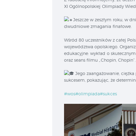
XI Ogólnopolskiej Olimpiady Wied
Jeszcze w zeszłym roku, w dn
dwudniowe zmagania finałowe.
Wśród 80 uczestników z całej Pol
województwa opolskiego. Organizat
edukacyjne: wykład o skutecznym 
oraz seans filmu „Chopin, Chopin”
Jego zaangażowanie, ciężka 
sukcesem, pokazując, że determi
#wos
#olimpiada
#sukces