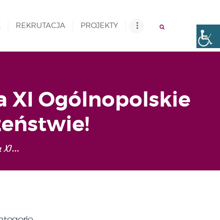
A
REKRUTACJA
PROJEKTY
ta XI Ogólnopolskie
zeństwie!
 XI...
ategorie