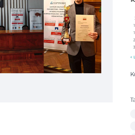
P
« 
K
T