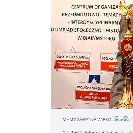
MAMY ŚWIETNE WIEŚCI!
Z
radością informujemy, że uczeń k