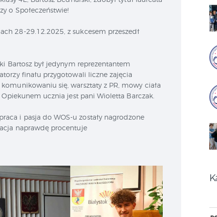
zy o Społeczeństwie!
iach 28-29.12.2025, z sukcesem przeszedł
ski Bartosz był jedynym reprezentantem
orzy finału przygotowali liczne zajęcia
komunikowaniu się, warsztaty z PR, mowy ciała
. Opiekunem ucznia jest pani Wioletta Barczak.
praca i pasja do WOS-u zostały nagrodzone
nacja naprawdę procentuje
K