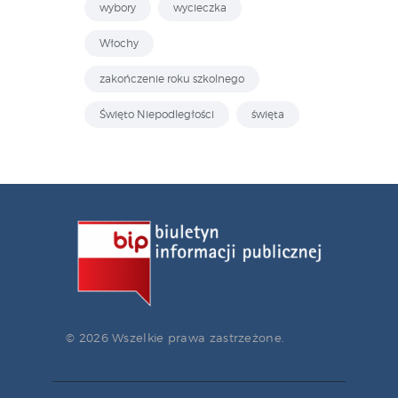
wybory
wycieczka
Włochy
zakończenie roku szkolnego
Święto Niepodległości
święta
© 2026 Wszelkie prawa zastrzeżone.