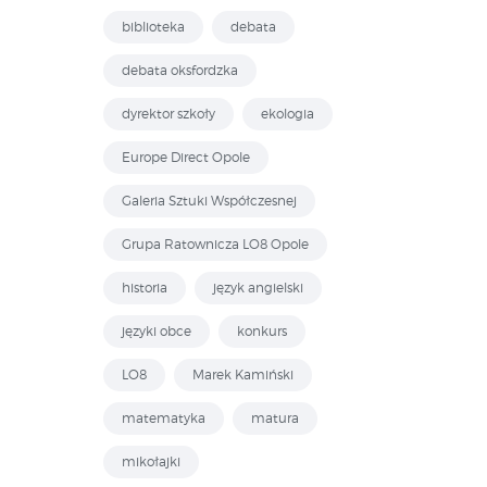
biblioteka
debata
debata oksfordzka
dyrektor szkoły
ekologia
Europe Direct Opole
Galeria Sztuki Współczesnej
Grupa Ratownicza LO8 Opole
historia
język angielski
języki obce
konkurs
LO8
Marek Kamiński
matematyka
matura
mikołajki