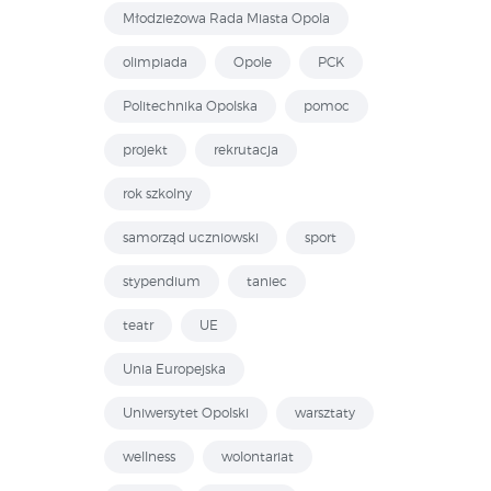
Młodzieżowa Rada Miasta Opola
olimpiada
Opole
PCK
Politechnika Opolska
pomoc
projekt
rekrutacja
rok szkolny
samorząd uczniowski
sport
stypendium
taniec
teatr
UE
Unia Europejska
Uniwersytet Opolski
warsztaty
wellness
wolontariat