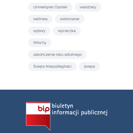
Uniwersytet Opolski
warsztaty
wellness
wolontariat
wybory
wycieczka
Włochy
zakończenie roku szkolnego
Święto Niepodległości
święta