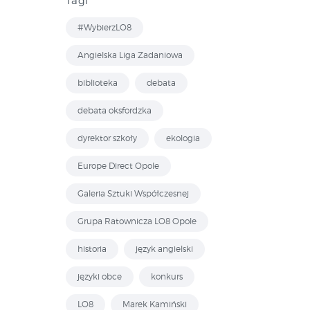
Tagi
#WybierzLO8
Angielska Liga Zadaniowa
biblioteka
debata
debata oksfordzka
dyrektor szkoły
ekologia
Europe Direct Opole
Galeria Sztuki Współczesnej
Grupa Ratownicza LO8 Opole
historia
język angielski
języki obce
konkurs
LO8
Marek Kamiński