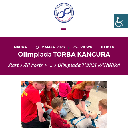
Liceum nr VIII Opole
SZKOŁA NIESKOŃCZONYCH MOŻLIWOŚCI
NAUKA
12 MAJA, 2026
375
VIEWS
0
LIKES
AKTUALNOŚCI
Olimpiada TORBA KANGURA
OGŁOSZENIA
Start
All Posts
...
Olimpiada TORBA KANGURA
UCZEŃ – RODZIC
O NAS
MATURA
REKRUTACJA
PROJEKTY
GALERIA ZDJĘĆ
KONTAKT