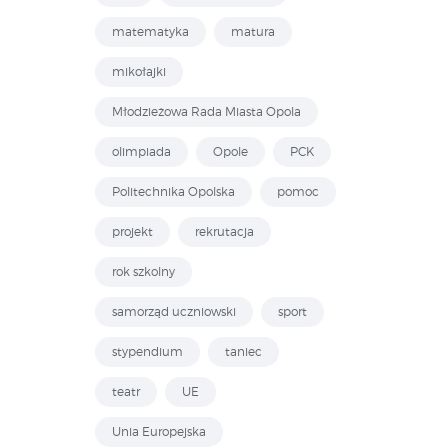
matematyka
matura
mikołajki
Młodzieżowa Rada Miasta Opola
olimpiada
Opole
PCK
Politechnika Opolska
pomoc
projekt
rekrutacja
rok szkolny
samorząd uczniowski
sport
stypendium
taniec
teatr
UE
Unia Europejska