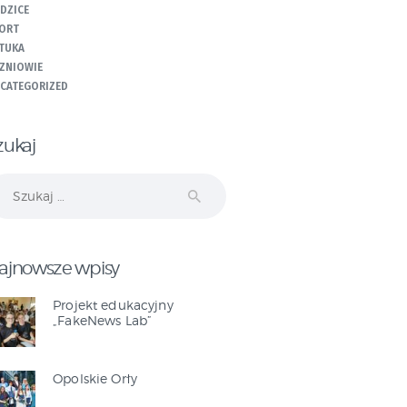
DZICE
ORT
TUKA
ZNIOWIE
CATEGORIZED
zukaj
ukaj:
ajnowsze wpisy
Projekt edukacyjny
„FakeNews Lab”
Opolskie Orły