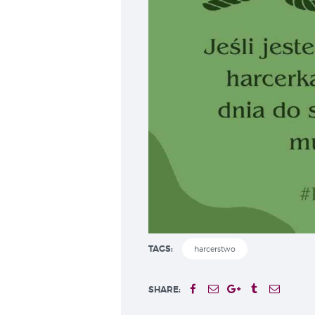
TAGS:
harcerstwo
SHARE: