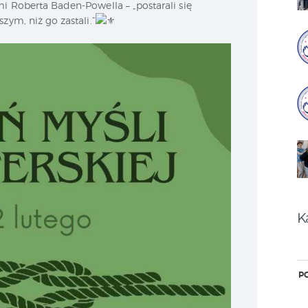
i Roberta Baden-Powella – „postarali się
zym, niż go zastali.”
K
P