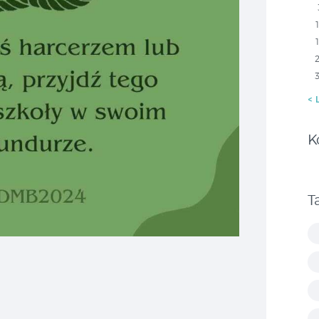
« 
K
T