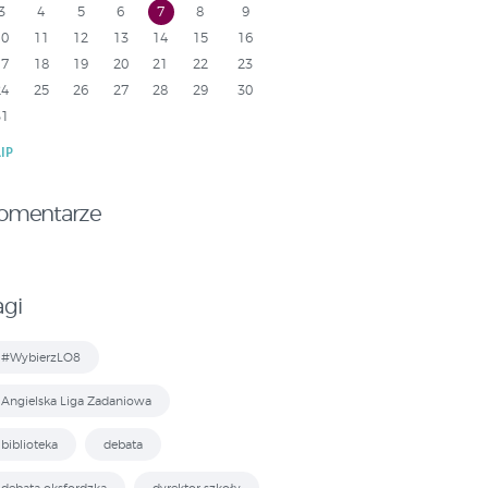
3
4
5
6
7
8
9
10
11
12
13
14
15
16
17
18
19
20
21
22
23
24
25
26
27
28
29
30
31
LIP
omentarze
agi
#WybierzLO8
Angielska Liga Zadaniowa
biblioteka
debata
debata oksfordzka
dyrektor szkoły