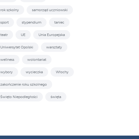
rok szkolny
samorząd uczniowski
sport
stypendium
taniec
teatr
UE
Unia Europejska
Uniwersytet Opolski
warsztaty
wellness
wolontariat
wybory
wycieczka
Włochy
zakończenie roku szkolnego
Święto Niepodległości
święta