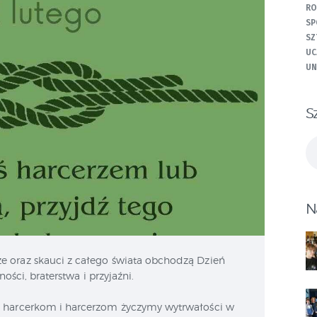
RO
SP
SZ
UC
UN
S
Sz
N
ze oraz skauci z całego świata obchodzą Dzień
ności, braterstwa i przyjaźni.
kim harcerkom i harcerzom życzymy wytrwałości w