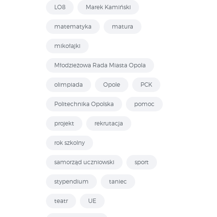
LO8
Marek Kamiński
matematyka
matura
mikołajki
Młodzieżowa Rada Miasta Opola
olimpiada
Opole
PCK
Politechnika Opolska
pomoc
projekt
rekrutacja
rok szkolny
samorząd uczniowski
sport
stypendium
taniec
teatr
UE