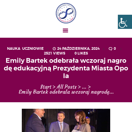
Liceum nr VIII Opole
SZKOŁA NIESKOŃCZONYCH MOŻLIWOŚCI
NAUKA
,
UCZNIOWIE
24 PAŹDZIERNIKA, 2024
0
2521
VIEWS
0
LIKES
AKTUALNOŚCI
Emily Bartek odebrała wczoraj nagro
OGŁOSZENIA
dę edukacyjną Prezydenta Miasta Opo
UCZEŃ – RODZIC
la
O NAS
Start
All Posts
...
Emily Bartek odebrała wczoraj nagrodę...
MATURA
REKRUTACJA
PROJEKTY
GALERIA ZDJĘĆ
KONTAKT