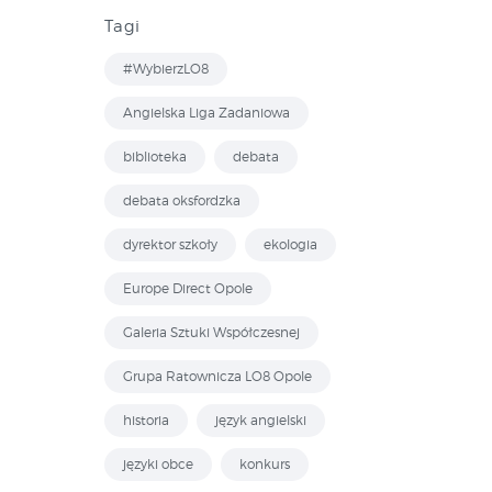
Tagi
#WybierzLO8
Angielska Liga Zadaniowa
biblioteka
debata
debata oksfordzka
dyrektor szkoły
ekologia
Europe Direct Opole
Galeria Sztuki Współczesnej
Grupa Ratownicza LO8 Opole
historia
język angielski
języki obce
konkurs