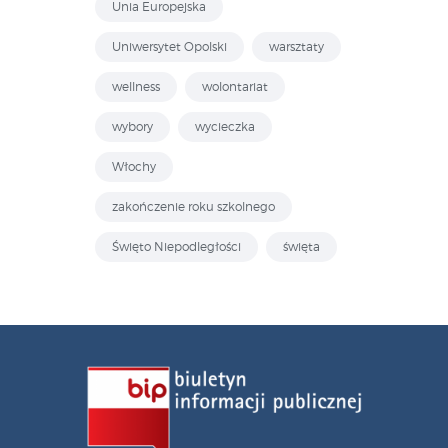
Unia Europejska
Uniwersytet Opolski
warsztaty
wellness
wolontariat
wybory
wycieczka
Włochy
zakończenie roku szkolnego
Święto Niepodległości
święta