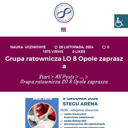
Liceum nr VIII Opole
SZKOŁA NIESKOŃCZONYCH MOŻLIWOŚCI
NAUKA
,
UCZNIOWIE
26 LISTOPADA, 2024
0
1672
VIEWS
0
LIKES
AKTUALNOŚCI
Grupa ratownicza LO 8 Opole zaprasz
OGŁOSZENIA
a
UCZEŃ – RODZIC
Start
All Posts
...
O NAS
Grupa ratownicza LO 8 Opole zaprasza
MATURA
REKRUTACJA
PROJEKTY
GALERIA ZDJĘĆ
KONTAKT