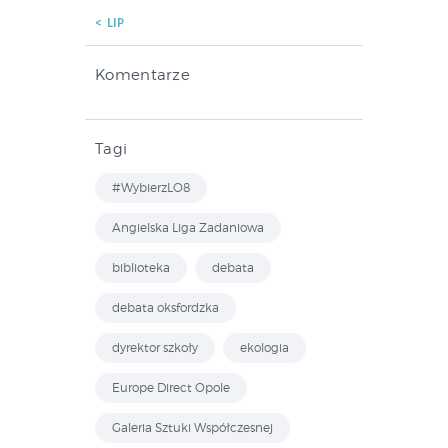
« LIP
Komentarze
Tagi
#WybierzLO8
Angielska Liga Zadaniowa
biblioteka
debata
debata oksfordzka
dyrektor szkoły
ekologia
Europe Direct Opole
Galeria Sztuki Współczesnej