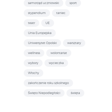
samorząd uczniowski
sport
stypendium
taniec
teatr
UE
Unia Europejska
Uniwersytet Opolski
warsztaty
wellness
wolontariat
wybory
wycieczka
Włochy
zakończenie roku szkolnego
Święto Niepodległości
święta