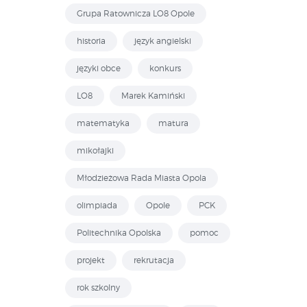
Grupa Ratownicza LO8 Opole
historia
język angielski
języki obce
konkurs
LO8
Marek Kamiński
matematyka
matura
mikołajki
Młodzieżowa Rada Miasta Opola
olimpiada
Opole
PCK
Politechnika Opolska
pomoc
projekt
rekrutacja
rok szkolny