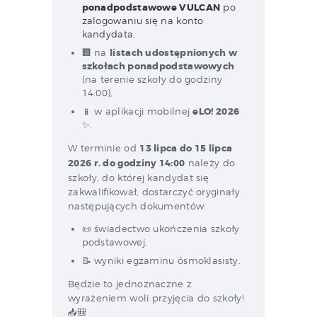
ponadpodstawowe VULCAN
po
zalogowaniu się na konto
kandydata
,
🏢 na
listach udostępnionych w
szkołach ponadpodstawowych
(na terenie szkoły do godziny
14:00),
📱 w aplikacji mobilnej
eLO! 2026
✨.
W terminie od
13 lipca do 15 lipca
2026 r. do godziny 14:00
należy do
szkoły, do której kandydat się
zakwalifikował, dostarczyć oryginały
następujących dokumentów:
📜 świadectwo ukończenia szkoły
podstawowej,
📝 wyniki egzaminu ósmoklasisty.
Będzie to jednoznaczne z
wyrażeniem woli przyjęcia do szkoły!
📥🎒