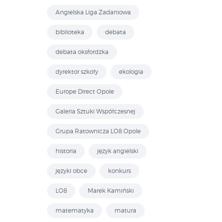
Angielska Liga Zadaniowa
biblioteka
debata
debata oksfordzka
dyrektor szkoły
ekologia
Europe Direct Opole
Galeria Sztuki Współczesnej
Grupa Ratownicza LO8 Opole
historia
język angielski
języki obce
konkurs
LO8
Marek Kamiński
matematyka
matura