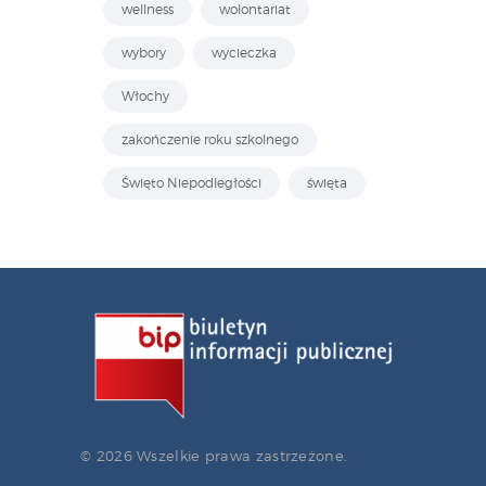
wellness
wolontariat
wybory
wycieczka
Włochy
zakończenie roku szkolnego
Święto Niepodległości
święta
© 2026 Wszelkie prawa zastrzeżone.