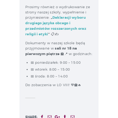
Prosimy również o wydrukowanie ze
strony naszej szkoły, wypełnienie i
przyniesienie:
„
Deklaracji wyboru
drugiego języka obcego i
przedmiotów rozszerzonych oraz
religii i etyki
”
📋✍️
Dokumenty w naszej szkole będą
przyjmowane w
sali nr 18 na
pierwszym piętrze
🏫📍 w godzinach:
📅 poniedziałek: 9:00 – 15:00
📅 wtorek: 8:00 – 15:00
📅 środa: 8:00 – 14:00
Do zobaczenia w LO VIII! 💙🏫🔥
SHARE: