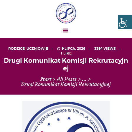
Liceum nr VIII Opole
SZKOŁA NIESKOŃCZONYCH MOŻLIWOŚCI
RODZICE
,
UCZNIOWIE
9 LIPCA, 2026
3394
VIEWS
1
LIKE
AKTUALNOŚCI
Drugi Komunikat Komisji Rekrutacyjn
OGŁOSZENIA
ej
UCZEŃ – RODZIC
Start
All Posts
...
O NAS
Drugi Komunikat Komisji Rekrutacyjnej
MATURA
REKRUTACJA
PROJEKTY
GALERIA ZDJĘĆ
KONTAKT