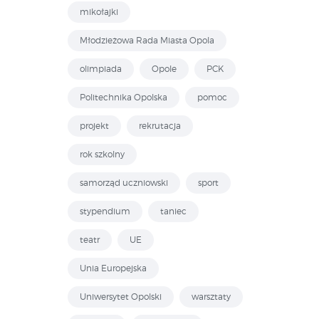
mikołajki
Młodzieżowa Rada Miasta Opola
olimpiada
Opole
PCK
Politechnika Opolska
pomoc
projekt
rekrutacja
rok szkolny
samorząd uczniowski
sport
stypendium
taniec
teatr
UE
Unia Europejska
Uniwersytet Opolski
warsztaty