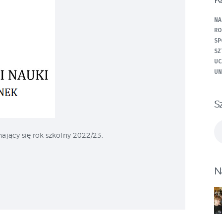
NA
RO
SP
SZ
UC
UN
S
Sz
ający się rok szkolny 2022/23.
N