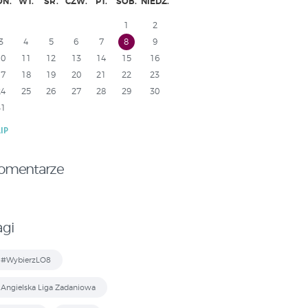
ON.
WT.
ŚR.
CZW.
PT.
SOB.
NIEDZ.
1
2
3
4
5
6
7
8
9
10
11
12
13
14
15
16
17
18
19
20
21
22
23
24
25
26
27
28
29
30
31
LIP
omentarze
agi
#WybierzLO8
Angielska Liga Zadaniowa