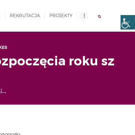
A
REKRUTACJA
PROJEKTY
KES
rozpoczęcia roku sz
...
ategorie