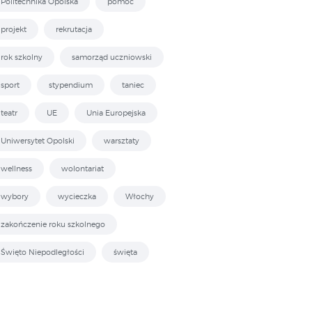
Politechnika Opolska
pomoc
projekt
rekrutacja
rok szkolny
samorząd uczniowski
sport
stypendium
taniec
teatr
UE
Unia Europejska
Uniwersytet Opolski
warsztaty
wellness
wolontariat
wybory
wycieczka
Włochy
zakończenie roku szkolnego
Święto Niepodległości
święta