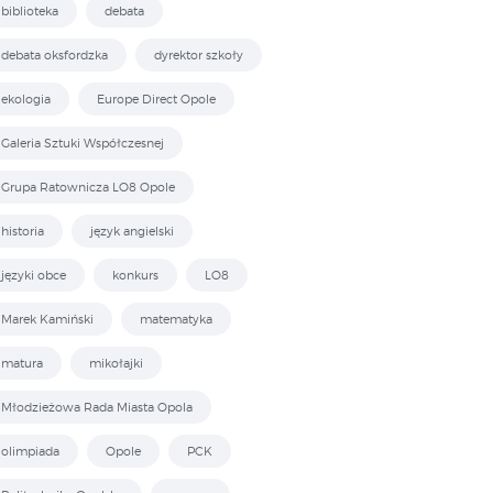
biblioteka
debata
debata oksfordzka
dyrektor szkoły
ekologia
Europe Direct Opole
Galeria Sztuki Współczesnej
Grupa Ratownicza LO8 Opole
historia
język angielski
języki obce
konkurs
LO8
Marek Kamiński
matematyka
matura
mikołajki
Młodzieżowa Rada Miasta Opola
olimpiada
Opole
PCK