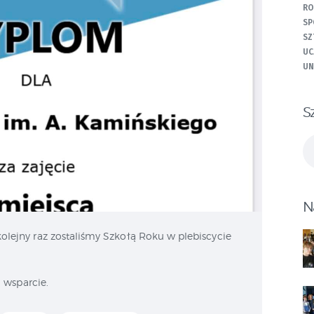
RO
SP
SZ
UC
UN
S
Sz
N
lejny raz zostaliśmy Szkołą Roku w plebiscycie
i wsparcie.