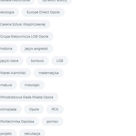
ekologia
Europe Direct Opole
Galeria Sztuki Współczesnej
Grupa Ratownicza LO8 Opole
historia
język angielski
języki obce
konkurs
LO8
Marek Kamiński
matematyka
matura
mikołajki
Młodzieżowa Rada Miasta Opola
olimpiada
Opole
PCK
Politechnika Opolska
pomoc
projekt
rekrutacja