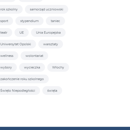
rok szkolny
samorząd uczniowski
sport
stypendium
taniec
teatr
UE
Unia Europejska
Uniwersytet Opolski
warsztaty
wellness
wolontariat
wybory
wycieczka
Włochy
zakończenie roku szkolnego
Święto Niepodległości
święta