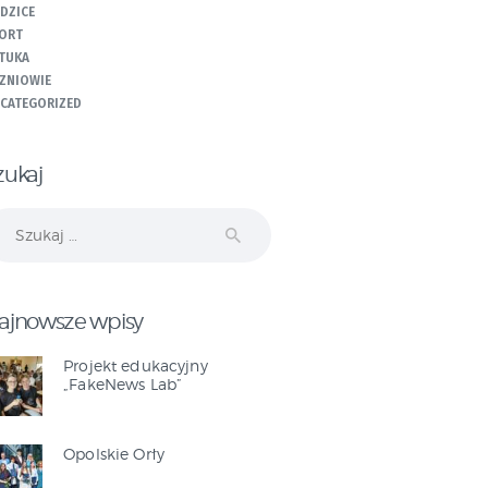
DZICE
ORT
TUKA
ZNIOWIE
CATEGORIZED
zukaj
ukaj:
ajnowsze wpisy
Projekt edukacyjny
„FakeNews Lab”
Opolskie Orły