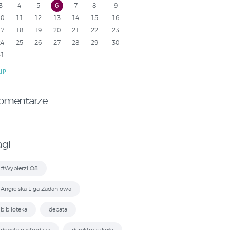
3
4
5
6
7
8
9
10
11
12
13
14
15
16
17
18
19
20
21
22
23
24
25
26
27
28
29
30
31
LIP
omentarze
agi
#WybierzLO8
Angielska Liga Zadaniowa
biblioteka
debata
debata oksfordzka
dyrektor szkoły