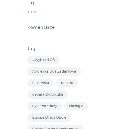
31
« LIP
Komentarze
Tagi
#WybierzLO8
Angielska Liga Zadaniowa
biblioteka
debata
debata oksfordzka
dyrektor szkoły
ekologia
Europe Direct Opole
Galeria Sztuki Współczesnej