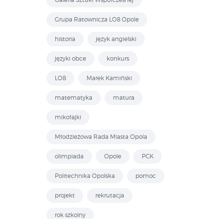
Grupa Ratownicza LO8 Opole
historia
język angielski
języki obce
konkurs
LO8
Marek Kamiński
matematyka
matura
mikołajki
Młodzieżowa Rada Miasta Opola
olimpiada
Opole
PCK
Politechnika Opolska
pomoc
projekt
rekrutacja
rok szkolny