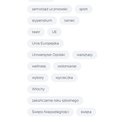
samorząd uczniowski
sport
stypendium
taniec
teatr
UE
Unia Europejska
Uniwersytet Opolski
warsztaty
wellness
wolontariat
wybory
wycieczka
Włochy
zakończenie roku szkolnego
Święto Niepodległości
święta