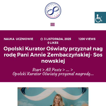
Liceum nr VIII Opole
SZKOŁA NIESKOŃCZONYCH MOŻLIWOŚCI
NAUKA
,
UCZNIOWIE
3 LISTOPADA, 2025
1200
VIEWS
0
LIKES
AKTUALNOŚCI
Opolski Kurator Oświaty przyznał nag
OGŁOSZENIA
rodę Pani Annie Zembaczyńskiej- Sos
UCZEŃ – RODZIC
nowskiej
O NAS
Start
All Posts
...
Opolski Kurator Oświaty przyznał nagrodę...
MATURA
REKRUTACJA
PROJEKTY
GALERIA ZDJĘĆ
KONTAKT