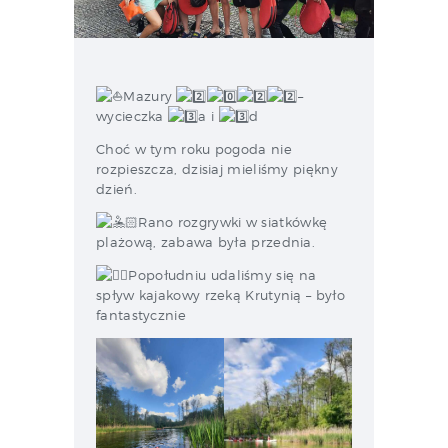
Mazury
–
wycieczka
a i
d
Choć w tym roku pogoda nie
rozpieszcza, dzisiaj mieliśmy piękny
dzień.
Rano rozgrywki w siatkówkę
plażową, zabawa była przednia.
Popołudniu udaliśmy się na
spływ kajakowy rzeką Krutynią – było
fantastycznie