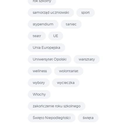
rok szkolny
samorząd uczniowski
sport
stypendium
taniec
teatr
UE
Unia Europejska
Uniwersytet Opolski
warsztaty
wellness
wolontariat
wybory
wycieczka
Włochy
zakończenie roku szkolnego
Święto Niepodległości
święta