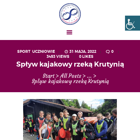
Liceum nr VIII Opole
SZKOŁA NIESKOŃCZONYCH MOŻLIWOŚCI
SPORT
,
UCZNIOWIE
31 MAJA, 2022
0
3453
VIEWS
0
LIKES
AKTUALNOŚCI
Spływ kajakowy rzeką Krutynią
OGŁOSZENIA
Start
All Posts
...
UCZEŃ – RODZIC
Spływ kajakowy rzeką Krutynią
O NAS
MATURA
REKRUTACJA
PROJEKTY
GALERIA ZDJĘĆ
KONTAKT