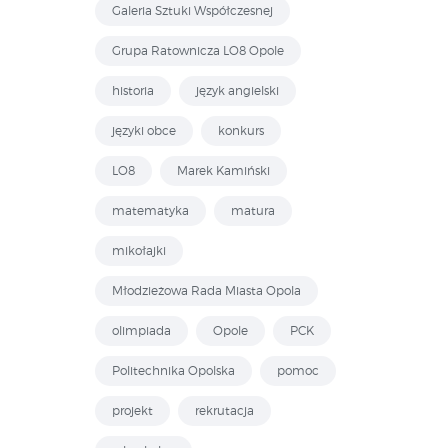
Galeria Sztuki Współczesnej
Grupa Ratownicza LO8 Opole
historia
język angielski
języki obce
konkurs
LO8
Marek Kamiński
matematyka
matura
mikołajki
Młodzieżowa Rada Miasta Opola
olimpiada
Opole
PCK
Politechnika Opolska
pomoc
projekt
rekrutacja