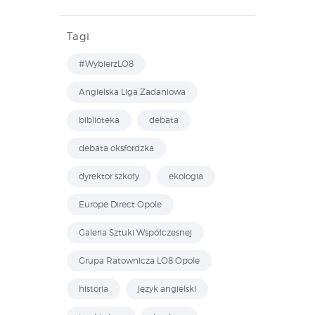
Tagi
#WybierzLO8
Angielska Liga Zadaniowa
biblioteka
debata
debata oksfordzka
dyrektor szkoły
ekologia
Europe Direct Opole
Galeria Sztuki Współczesnej
Grupa Ratownicza LO8 Opole
historia
język angielski