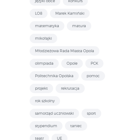
języki obce
konkurs
LO8
Marek Kamiński
matematyka
matura
mikołajki
Młodzieżowa Rada Miasta Opola
olimpiada
Opole
PCK
Politechnika Opolska
pomoc
projekt
rekrutacja
rok szkolny
samorząd uczniowski
sport
stypendium
taniec
teatr
UE