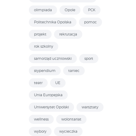
olimpiada
Opole
PCK
Politechnika Opolska
pomoc
projekt
rekrutacja
rok szkolny
samorząd uczniowski
sport
stypendium
taniec
teatr
UE
Unia Europejska
Uniwersytet Opolski
warsztaty
wellness
wolontariat
wybory
wycieczka