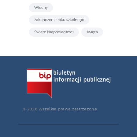
Włochy
zakończenie roku szkolnego
Święto Niepodległości
święta
© 2026 Wszelkie prawa zastrzeżone.