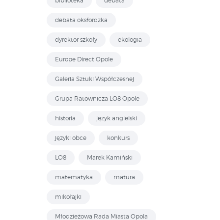
biblioteka
debata
debata oksfordzka
dyrektor szkoły
ekologia
Europe Direct Opole
Galeria Sztuki Współczesnej
Grupa Ratownicza LO8 Opole
historia
język angielski
języki obce
konkurs
LO8
Marek Kamiński
matematyka
matura
mikołajki
Młodzieżowa Rada Miasta Opola