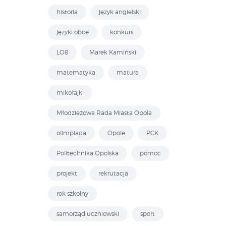
historia
język angielski
języki obce
konkurs
LO8
Marek Kamiński
matematyka
matura
mikołajki
Młodzieżowa Rada Miasta Opola
olimpiada
Opole
PCK
Politechnika Opolska
pomoc
projekt
rekrutacja
rok szkolny
samorząd uczniowski
sport