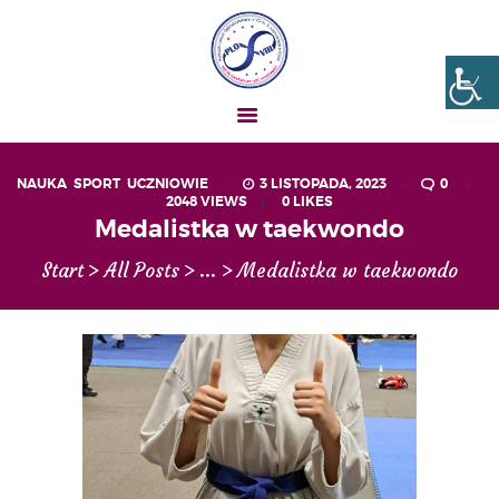
Liceum nr VIII Opole
SZKOŁA NIESKOŃCZONYCH MOŻLIWOŚCI
NAUKA
,
SPORT
,
UCZNIOWIE
3 LISTOPADA, 2023
0
2048
VIEWS
0
LIKES
AKTUALNOŚCI
Medalistka w taekwondo
OGŁOSZENIA
Start
All Posts
...
Medalistka w taekwondo
UCZEŃ – RODZIC
O NAS
MATURA
REKRUTACJA
PROJEKTY
GALERIA ZDJĘĆ
KONTAKT