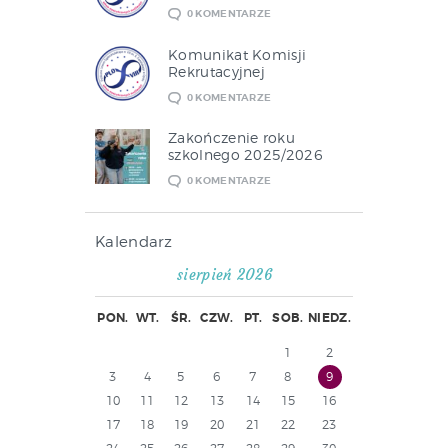
0
KOMENTARZE
Komunikat Komisji
Rekrutacyjnej
0
KOMENTARZE
Zakończenie roku
szkolnego 2025/2026
0
KOMENTARZE
Kalendarz
sierpień 2026
PON.
WT.
ŚR.
CZW.
PT.
SOB.
NIEDZ.
1
2
3
4
5
6
7
8
9
10
11
12
13
14
15
16
17
18
19
20
21
22
23