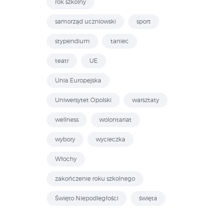
rok szkolny
samorząd uczniowski
sport
stypendium
taniec
teatr
UE
Unia Europejska
Uniwersytet Opolski
warsztaty
wellness
wolontariat
wybory
wycieczka
Włochy
zakończenie roku szkolnego
Święto Niepodległości
święta