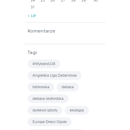
24
25
26
27
28
29
30
31
« LIP
Komentarze
Tagi
#WybierzLO8
Angielska Liga Zadaniowa
biblioteka
debata
debata oksfordzka
dyrektor szkoły
ekologia
Europe Direct Opole