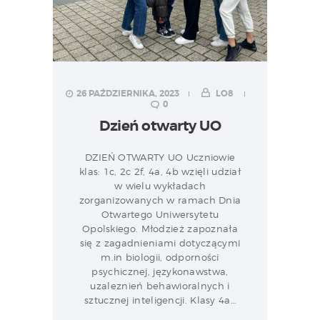
26 PAŹDZIERNIKA, 2023
LO8
0
Dzień otwarty UO
DZIEŃ OTWARTY UO Uczniowie
klas: 1c, 2c 2f, 4a, 4b wzięli udział
w wielu wykładach
zorganizowanych w ramach Dnia
Otwartego Uniwersytetu
Opolskiego. Młodzież zapoznała
się z zagadnieniami dotyczącymi
m.in biologii, odporności
psychicznej, językonawstwa,
uzaleznień behawioralnych i
sztucznej inteligencji. Klasy 4a…