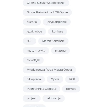
Galeria Sztuki Współczesnej
Grupa Ratownicza LO8 Opole
historia
język angielski
języki obce
konkurs
LO8
Marek Kamiński
matematyka
matura
mikołajki
Młodzieżowa Rada Miasta Opola
olimpiada
Opole
PCK
Politechnika Opolska
pomoc
projekt
rekrutacja