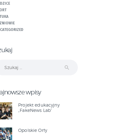
DZICE
ORT
TUKA
ZNIOWIE
CATEGORIZED
zukaj
ukaj:
ajnowsze wpisy
Projekt edukacyjny
„FakeNews Lab”
Opolskie Orły