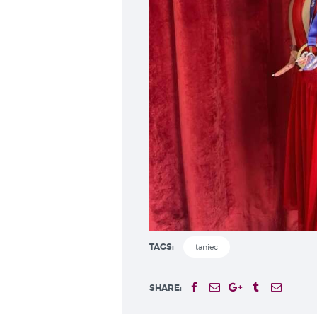
TAGS:
taniec
SHARE: