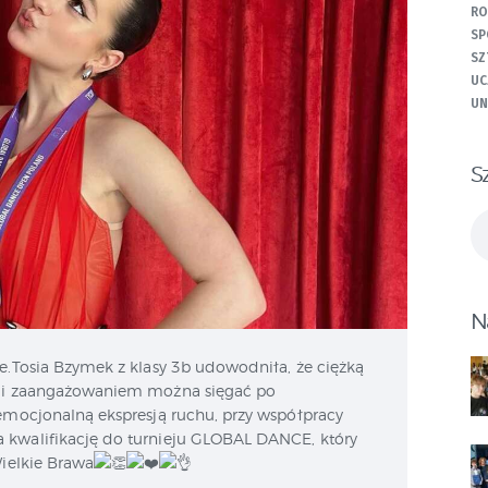
RO
SP
SZ
UC
UN
S
Sz
N
ie.Tosia Bzymek z klasy 3b udowodniła, że ciężką
ią i zaangażowaniem można sięgać po
 emocjonalną ekspresją ruchu, przy współpracy
 kwalifikację do turnieju GLOBAL DANCE, który
Wielkie Brawa