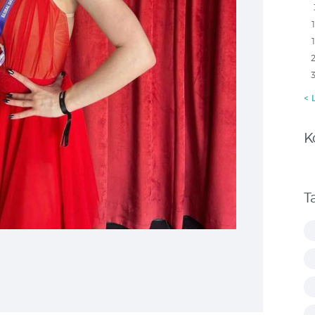
« 
K
T