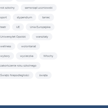
rok szkolny
samorząd uczniowski
sport
stypendium
taniec
teatr
UE
Unia Europejska
Uniwersytet Opolski
warsztaty
wellness
wolontariat
wybory
wycieczka
Włochy
zakończenie roku szkolnego
Święto Niepodległości
święta