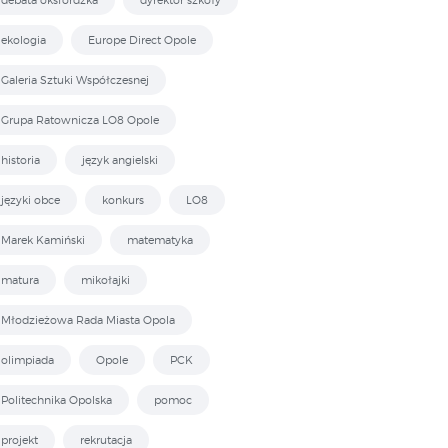
ekologia
Europe Direct Opole
Galeria Sztuki Współczesnej
Grupa Ratownicza LO8 Opole
historia
język angielski
języki obce
konkurs
LO8
Marek Kamiński
matematyka
matura
mikołajki
Młodzieżowa Rada Miasta Opola
olimpiada
Opole
PCK
Politechnika Opolska
pomoc
projekt
rekrutacja