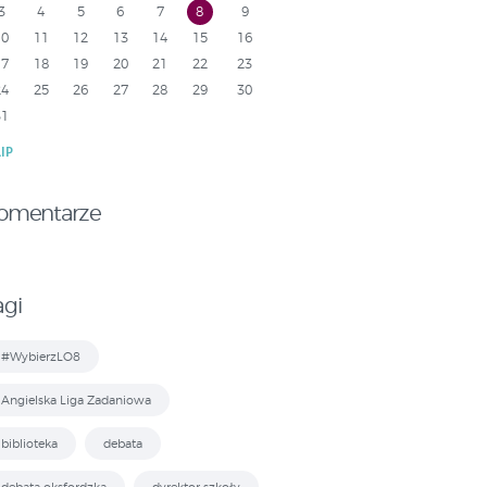
3
4
5
6
7
8
9
10
11
12
13
14
15
16
17
18
19
20
21
22
23
24
25
26
27
28
29
30
31
LIP
omentarze
agi
#WybierzLO8
Angielska Liga Zadaniowa
biblioteka
debata
debata oksfordzka
dyrektor szkoły