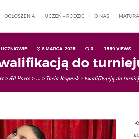
MATURA
REKRUTACJA
OGŁOSZENIA
UCZEŃ – RODZIC
O NAS
MATUR
Liceum nr VIII Opole
SZKOŁA NIESKOŃCZONYCH MOŻLIWOŚCI
PROJEKTY
GALERIA ZDJĘĆ
,
UCZNIOWIE
8 MARCA, 2025
0
1569
VIEWS
walifikacją do turn
KONTAKT
rt
All Posts
...
Tosia Bzymek z kwalifikacją do turniej
K
NA