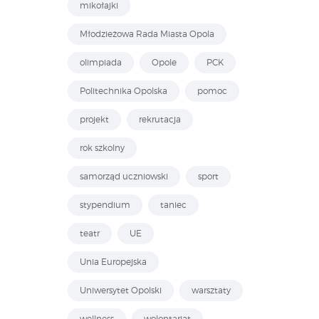
mikołajki
Młodzieżowa Rada Miasta Opola
olimpiada
Opole
PCK
Politechnika Opolska
pomoc
projekt
rekrutacja
rok szkolny
samorząd uczniowski
sport
stypendium
taniec
teatr
UE
Unia Europejska
Uniwersytet Opolski
warsztaty
wellness
wolontariat