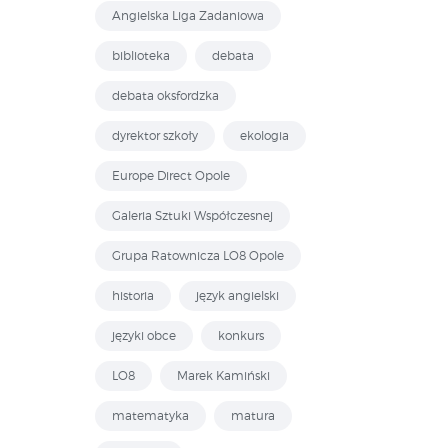
Angielska Liga Zadaniowa
biblioteka
debata
debata oksfordzka
dyrektor szkoły
ekologia
Europe Direct Opole
Galeria Sztuki Współczesnej
Grupa Ratownicza LO8 Opole
historia
język angielski
języki obce
konkurs
LO8
Marek Kamiński
matematyka
matura