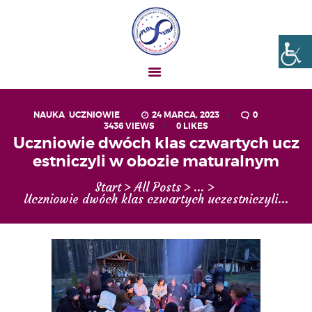
Liceum nr VIII Opole
SZKOŁA NIESKOŃCZONYCH MOŻLIWOŚCI
NAUKA
,
UCZNIOWIE
24 MARCA, 2023
0
3436
VIEWS
0
LIKES
AKTUALNOŚCI
Uczniowie dwóch klas czwartych ucz
OGŁOSZENIA
estniczyli w obozie maturalnym
UCZEŃ – RODZIC
Start
All Posts
...
O NAS
Uczniowie dwóch klas czwartych uczestniczyli...
MATURA
REKRUTACJA
PROJEKTY
GALERIA ZDJĘĆ
KONTAKT