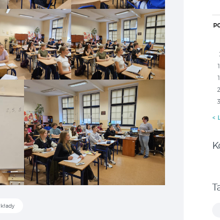
P
« 
K
T
kłady