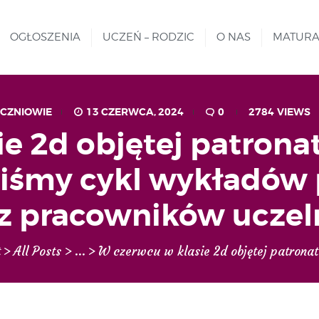
MATURA
REKRUTACJA
OGŁOSZENIA
UCZEŃ – RODZIC
O NAS
MATUR
Liceum nr VIII Opole
SZKOŁA NIESKOŃCZONYCH MOŻLIWOŚCI
PROJEKTY
GALERIA ZDJĘĆ
CZNIOWIE
13 CZERWCA, 2024
0
2784
VIEWS
e 2d objętej patrona
KONTAKT
yliśmy cykl wykładów
z pracowników uczel
t
All Posts
...
W czerwcu w klasie 2d objętej patronat