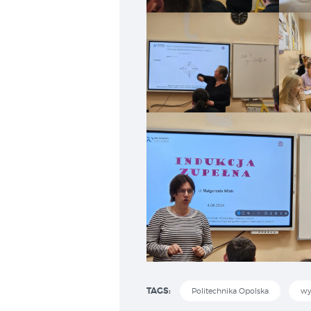
TAGS:
Politechnika Opolska
wy