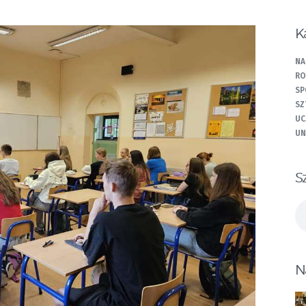
K
NA
RO
SP
SZ
UC
UN
S
Sz
N