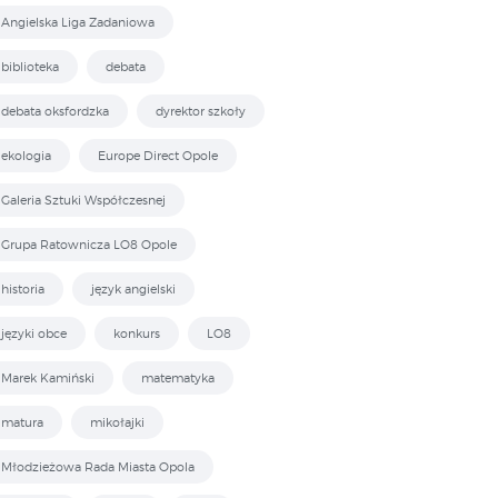
Angielska Liga Zadaniowa
biblioteka
debata
debata oksfordzka
dyrektor szkoły
ekologia
Europe Direct Opole
Galeria Sztuki Współczesnej
Grupa Ratownicza LO8 Opole
historia
język angielski
języki obce
konkurs
LO8
Marek Kamiński
matematyka
matura
mikołajki
Młodzieżowa Rada Miasta Opola