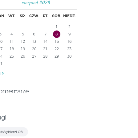
sierpień 2026
ON.
WT.
ŚR.
CZW.
PT.
SOB.
NIEDZ.
1
2
3
4
5
6
7
8
9
10
11
12
13
14
15
16
17
18
19
20
21
22
23
24
25
26
27
28
29
30
31
LIP
omentarze
agi
#WybierzLO8