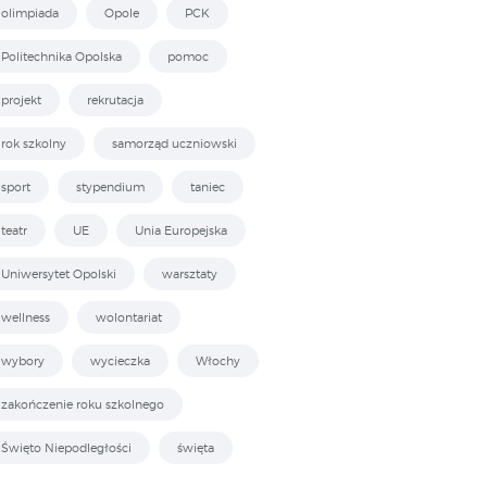
olimpiada
Opole
PCK
Politechnika Opolska
pomoc
projekt
rekrutacja
rok szkolny
samorząd uczniowski
sport
stypendium
taniec
teatr
UE
Unia Europejska
Uniwersytet Opolski
warsztaty
wellness
wolontariat
wybory
wycieczka
Włochy
zakończenie roku szkolnego
Święto Niepodległości
święta