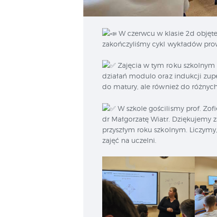
W czerwcu w klasie 2d objęte
zakończyliśmy cykl wykładów pro
Zajęcia w tym roku szkolnym 
działań modulo oraz indukcji zupe
do matury, ale również do różny
W szkole gościlismy prof. Zofi
dr Małgorzatę Wiatr. Dziękujemy 
przyszłym roku szkolnym. Liczymy,
zajęć na uczelni.