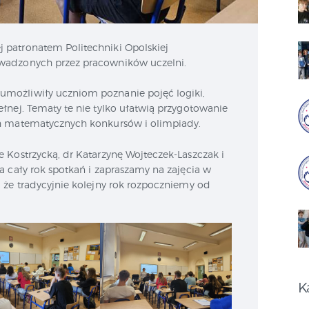
j patronatem Politechniki Opolskiej
wadzonych przez pracowników uczelni.
umożliwiły uczniom poznanie pojęć logiki,
łnej. Tematy te nie tylko ułatwią przygotowanie
ch matematycznych konkursów i olimpiady.
e Kostrzycką, dr Katarzynę Wojteczek-Laszczak i
za
cały rok spotkań i zapraszamy na zajęcia w
 że tradycyjnie kolejny rok rozpoczniemy od
K