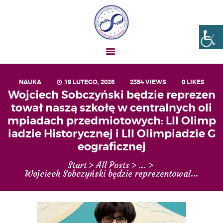
Liceum nr VIII Opole
SZKOŁA NIESKOŃCZONYCH MOŻLIWOŚCI
NAUKA
19 LUTEGO, 2026
2354
VIEWS
0
LIKES
AKTUALNOŚCI
Wojciech Sobczyński będzie reprezen
tował naszą szkołę w centralnych oli
OGŁOSZENIA
mpiadach przedmiotowych: LII Olimp
UCZEŃ – RODZIC
iadzie Historycznej i LII Olimpiadzie G
O NAS
eograficznej
MATURA
Start
All Posts
...
Wojciech Sobczyński będzie reprezentował...
REKRUTACJA
PROJEKTY
GALERIA ZDJĘĆ
KONTAKT