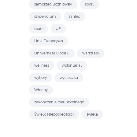
samorząd uczniowski
sport
stypendium
taniec
teatr
UE
Unia Europejska
Uniwersytet Opolski
warsztaty
wellness
wolontariat
wybory
wycieczka
Włochy
zakończenie roku szkolnego
Święto Niepodległości
święta