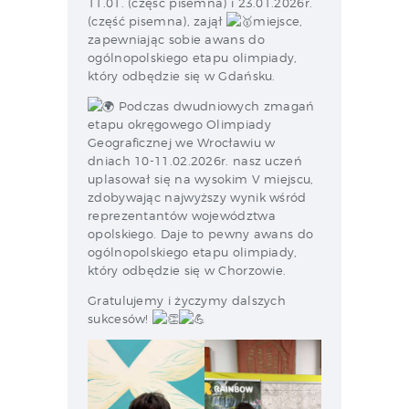
11.01. (część pisemna) i 23.01.2026r.
(część pisemna), zajął
miejsce,
zapewniając sobie awans do
ogólnopolskiego etapu olimpiady,
który odbędzie się w Gdańsku.
Podczas dwudniowych zmagań
etapu okręgowego Olimpiady
Geograficznej we Wrocławiu w
dniach 10-11.02.2026r. nasz uczeń
uplasował się na wysokim V miejscu,
zdobywając najwyższy wynik wśród
reprezentantów województwa
opolskiego. Daje to pewny awans do
ogólnopolskiego etapu olimpiady,
który odbędzie się w Chorzowie.
Gratulujemy i życzymy dalszych
sukcesów!