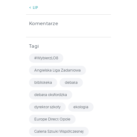
« LIP
Komentarze
Tagi
#WybierzLO8
Angielska Liga Zadaniowa
biblioteka
debata
debata oksfordzka
dyrektor szkoły
ekologia
Europe Direct Opole
Galeria Sztuki Współczesnej