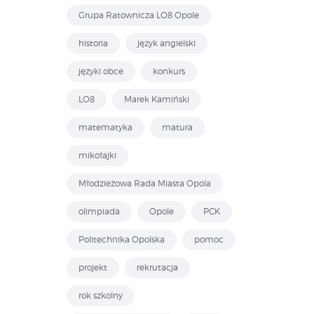
Grupa Ratownicza LO8 Opole
historia
język angielski
języki obce
konkurs
LO8
Marek Kamiński
matematyka
matura
mikołajki
Młodzieżowa Rada Miasta Opola
olimpiada
Opole
PCK
Politechnika Opolska
pomoc
projekt
rekrutacja
rok szkolny