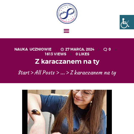
Liceum nr VIII Opole
SZKOŁA NIESKOŃCZONYCH MOŻLIWOŚCI
NAUKA
,
UCZNIOWIE
27 MARCA, 2024
0
1613
VIEWS
0
LIKES
AKTUALNOŚCI
Z karaczanem na ty
OGŁOSZENIA
Start
All Posts
...
Z karaczanem na ty
UCZEŃ – RODZIC
O NAS
MATURA
REKRUTACJA
PROJEKTY
GALERIA ZDJĘĆ
KONTAKT