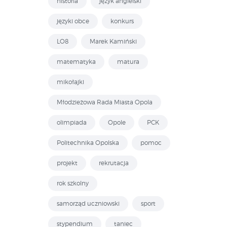
historia
język angielski
języki obce
konkurs
LO8
Marek Kamiński
matematyka
matura
mikołajki
Młodzieżowa Rada Miasta Opola
olimpiada
Opole
PCK
Politechnika Opolska
pomoc
projekt
rekrutacja
rok szkolny
samorząd uczniowski
sport
stypendium
taniec