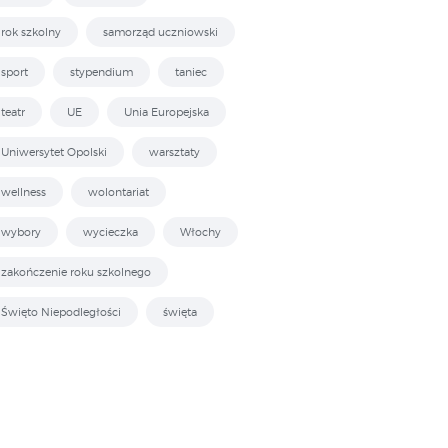
rok szkolny
samorząd uczniowski
sport
stypendium
taniec
teatr
UE
Unia Europejska
Uniwersytet Opolski
warsztaty
wellness
wolontariat
wybory
wycieczka
Włochy
zakończenie roku szkolnego
Święto Niepodległości
święta