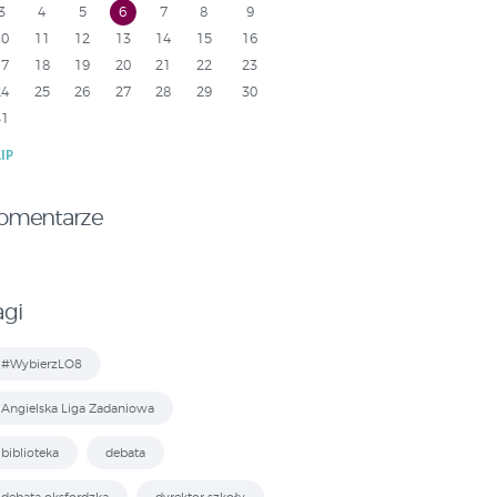
3
4
5
6
7
8
9
10
11
12
13
14
15
16
17
18
19
20
21
22
23
24
25
26
27
28
29
30
31
LIP
omentarze
agi
#WybierzLO8
Angielska Liga Zadaniowa
biblioteka
debata
debata oksfordzka
dyrektor szkoły