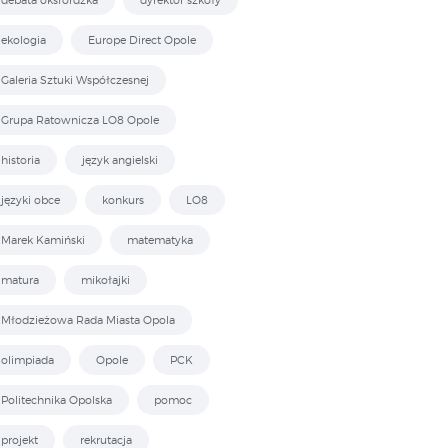
ekologia
Europe Direct Opole
Galeria Sztuki Współczesnej
Grupa Ratownicza LO8 Opole
historia
język angielski
języki obce
konkurs
LO8
Marek Kamiński
matematyka
matura
mikołajki
Młodzieżowa Rada Miasta Opola
olimpiada
Opole
PCK
Politechnika Opolska
pomoc
projekt
rekrutacja