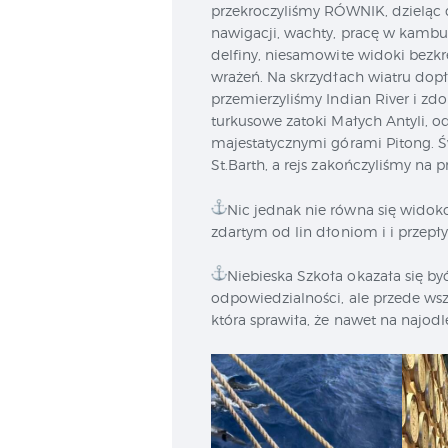
przekroczyliśmy RÓWNIK, dzieląc 
nawigacji, wachty, pracę w kambuz
delfiny, niesamowite widoki bezkr
wrażeń. Na skrzydłach wiatru dopł
przemierzyliśmy Indian River i zdo
turkusowe zatoki Małych Antyli, o
majestatycznymi górami Pitong. 
St.Barth, a rejs zakończyliśmy na 
Nic jednak nie równa się wido
zdartym od lin dłoniom i i prze
Niebieska Szkoła okazała się być
odpowiedzialności, ale przede ws
która sprawiła, że nawet na najodl