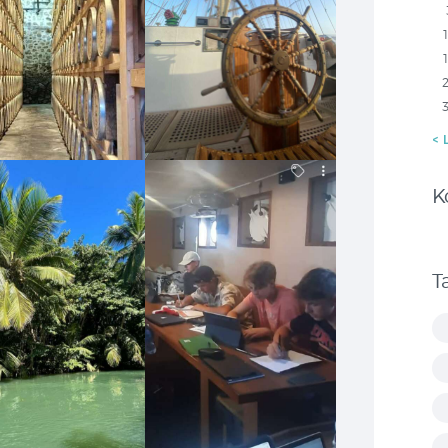
« 
K
T