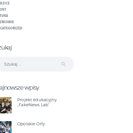
DZICE
ORT
TUKA
ZNIOWIE
CATEGORIZED
zukaj
ukaj:
ajnowsze wpisy
Projekt edukacyjny
„FakeNews Lab”
Opolskie Orły