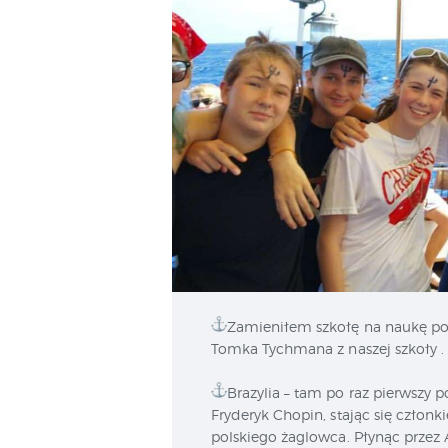
Zamieniłem szkołę na naukę pod
Tomka Tychmana z naszej szkoły .
Brazylia – tam po raz pierwszy
Fryderyk Chopin, stając się człon
polskiego żaglowca. Płynąc przez 