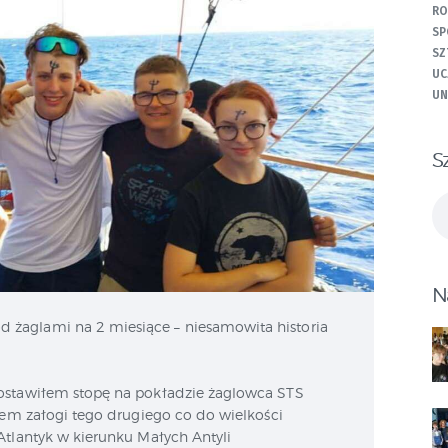
RO
SP
SZ
UC
UN
S
Sz
N
 żaglami na 2 miesiące – niesamowita historia
 postawiłem stopę na pokładzie żaglowca STS
kiem załogi tego drugiego co do wielkości
Atlantyk w kierunku Małych Antyli