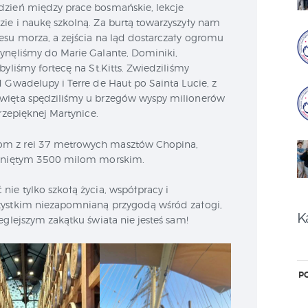
dzień między prace bosmańskie, lekcje
ie i naukę szkolną. Za burtą towarzyszyły nam
esu morza, a zejścia na ląd dostarczały ogromu
ynęliśmy do Marie Galante, Dominiki,
byliśmy fortecę na St.Kitts. Zwiedziliśmy
d Gwadelupy i Terre de Haut po Sainta Lucie, z
Święta spędziliśmy u brzegów wyspy milionerów
przepięknej Martynice.
kom z rei 37 metrowych masztów Chopina,
płyniętym 3500 milom morskim.
 nie tylko szkołą życia, współpracy i
zystkim niezapomnianą przygodą wśród załogi,
K
eglejszym zakątku świata nie jesteś sam!
P