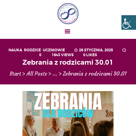
Liceum nr VIII Opole
SZKOŁA NIESKOŃCZONYCH MOŻLIWOŚCI
NAUKA
,
RODZICE
,
UCZNIOWIE
28 STYCZNIA, 2025
0
1643
VIEWS
0
LIKES
AKTUALNOŚCI
Zebrania z rodzicami 30.01
OGŁOSZENIA
Start
All Posts
...
Zebrania z rodzicami 30.01
UCZEŃ – RODZIC
O NAS
MATURA
REKRUTACJA
PROJEKTY
GALERIA ZDJĘĆ
KONTAKT