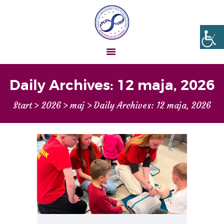
Liceum nr VIII Opole
SZKOŁA NIESKOŃCZONYCH MOŻLIWOŚCI
Daily Archives: 12 maja, 2026
AKTUALNOŚCI
Start
2026
maj
Daily Archives: 12 maja, 2026
OGŁOSZENIA
UCZEŃ – RODZIC
O NAS
MATURA
REKRUTACJA
PROJEKTY
GALERIA ZDJĘĆ
KONTAKT