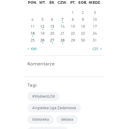
PON.
WT.
ŚR.
CZW.
PT.
SOB.
NIEDZ.
1
2
3
4
5
6
7
8
9
10
11
12
13
14
15
16
17
18
19
20
21
22
23
24
25
26
27
28
29
30
31
« KWI
CZE »
Komentarze
Tagi
#WybierzLO8
Angielska Liga Zadaniowa
biblioteka
debata