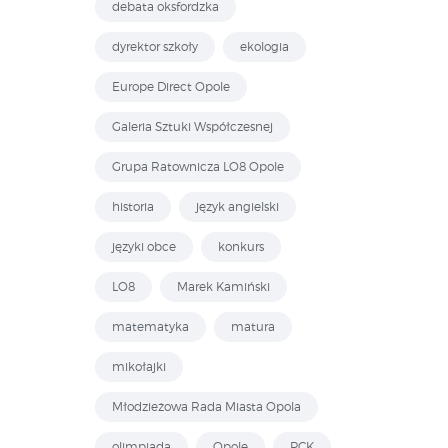
debata oksfordzka
dyrektor szkoły
ekologia
Europe Direct Opole
Galeria Sztuki Współczesnej
Grupa Ratownicza LO8 Opole
historia
język angielski
języki obce
konkurs
LO8
Marek Kamiński
matematyka
matura
mikołajki
Młodzieżowa Rada Miasta Opola
olimpiada
Opole
PCK