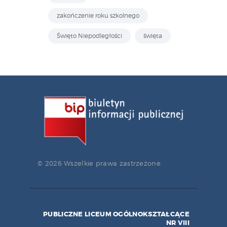
zakończenie roku szkolnego
Święto Niepodległości
święta
© 2026 Wszelkie prawa zastrzeżone.
PUBLICZNE LICEUM OGÓLNOKSZTAŁCĄCE
NR VIII