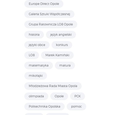
Europe Direct Opole
Galeria Sztuki Współczesnej
Grupa Ratownicza LO8 Opole
historia
język angielski
języki obce
konkurs
LO8
Marek Kamiński
matematyka
matura
mikołajki
Młodzieżowa Rada Miasta Opola
olimpiada
Opole
PCK
Politechnika Opolska
pomoc