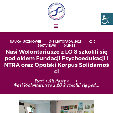
Liceum nr VIII Opole
SZKOŁA NIESKOŃCZONYCH MOŻLIWOŚCI
NAUKA
,
UCZNIOWIE
8 LISTOPADA, 2023
0
2407
VIEWS
0
LIKES
AKTUALNOŚCI
Nasi Wolontariusze z LO 8 szkolili się
OGŁOSZENIA
pod okiem Fundacji Psychoedukacji I
UCZEŃ – RODZIC
NTRA oraz Opolski Korpus Solidarnoś
ci
O NAS
MATURA
Start
All Posts
...
Nasi Wolontariusze z LO 8 szkolili się pod...
REKRUTACJA
PROJEKTY
GALERIA ZDJĘĆ
KONTAKT