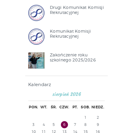
Drugi Komunikat Komisji
Rekrutacyjnej
Komunikat Komisji
Rekrutacyjnej
Zakończenie roku
szkolnego 2025/2026
Kalendarz
sierpień 2026
PON.
WT.
ŚR.
CZW.
PT.
SOB.
NIEDZ.
1
2
3
4
5
6
7
8
9
10
11
12
13
14
15
16