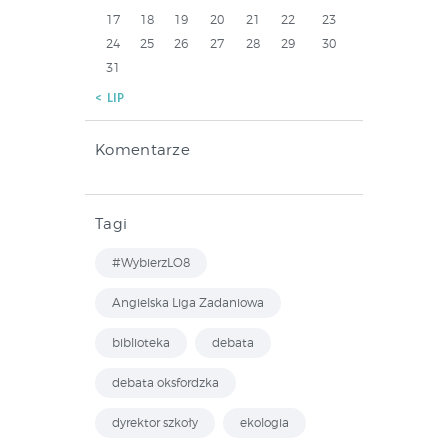
17
18
19
20
21
22
23
24
25
26
27
28
29
30
31
« LIP
Komentarze
Tagi
#WybierzLO8
Angielska Liga Zadaniowa
biblioteka
debata
debata oksfordzka
dyrektor szkoły
ekologia