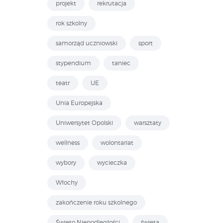
projekt
rekrutacja
rok szkolny
samorząd uczniowski
sport
stypendium
taniec
teatr
UE
Unia Europejska
Uniwersytet Opolski
warsztaty
wellness
wolontariat
wybory
wycieczka
Włochy
zakończenie roku szkolnego
Święto Niepodległości
święta