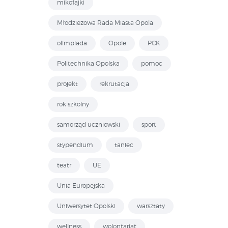
mikołajki
Młodzieżowa Rada Miasta Opola
olimpiada
Opole
PCK
Politechnika Opolska
pomoc
projekt
rekrutacja
rok szkolny
samorząd uczniowski
sport
stypendium
taniec
teatr
UE
Unia Europejska
Uniwersytet Opolski
warsztaty
wellness
wolontariat