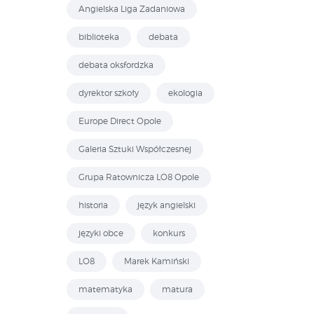
Angielska Liga Zadaniowa
biblioteka
debata
debata oksfordzka
dyrektor szkoły
ekologia
Europe Direct Opole
Galeria Sztuki Współczesnej
Grupa Ratownicza LO8 Opole
historia
język angielski
języki obce
konkurs
LO8
Marek Kamiński
matematyka
matura