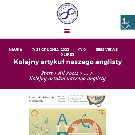
Liceum nr VIII Opole
SZKOŁA NIESKOŃCZONYCH MOŻLIWOŚCI
NAUKA
21 GRUDNIA, 2022
0
3592
VIEWS
0
LIKES
AKTUALNOŚCI
Kolejny artykuł naszego anglisty
OGŁOSZENIA
Start
All Posts
...
UCZEŃ – RODZIC
Kolejny artykuł naszego anglisty
O NAS
MATURA
REKRUTACJA
PROJEKTY
GALERIA ZDJĘĆ
KONTAKT