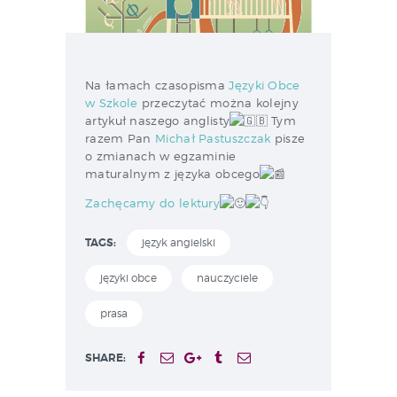
Na łamach czasopisma
Języki Obce
w Szkole
przeczytać można kolejny
artykuł naszego anglisty
Tym
razem Pan
Michał Pastuszczak
pisze
o zmianach w egzaminie
maturalnym z języka obcego
Zachęcamy do lektury
TAGS:
język angielski
języki obce
nauczyciele
prasa
SHARE: