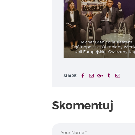
Michał Branicki laureatem
Ogólnopolskiej Olimpiady Wied
Unii Europejskiej 'Gwiezdny Krą
SHARE:
Skomentuj