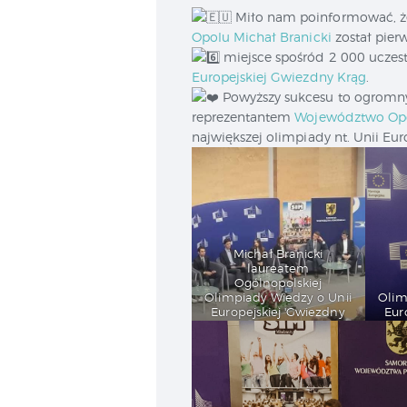
Miło nam poinformować, ż
Opolu
Michał Branicki
został pier
miejsce spośród 2 000 ucze
Europejskiej Gwiezdny Krąg
.
Powyższy sukcesu to ogromny
reprezentantem
Województwo Opo
największej olimpiady nt. Unii Eu
Michał Branicki
laureatem
Ogólnopolskiej
Olimpiady Wiedzy o Unii
Olim
Europejskiej 'Gwiezdny
Eur
Krąg’