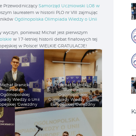
e Przewodniczący
Samorząd Uczniowski LO8 w
wszym laureatem w historii PLO nr VIII zajmując
stników
Ogólnopolska Olimpiada Wiedzy o Unii
 wyczyn, ponieważ Michał jest pierwszym
lskie
w 17-letniej historii debat finałowych tej
ropejskiej w Polsce! WIELKIE GRATULACJE!
Michał Branicki
Michał Branicki
laureatem
laureatem
Ogólnopolskiej
Ogólnopolskiej
piady Wiedzy o Unii
Olimpiady Wiedzy o Unii
opejskiej 'Gwiezdny
Europejskiej 'Gwiezdny
Krąg’
Krąg’
K