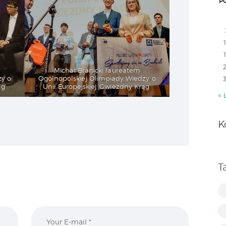
P
Michał Branicki laureatem
zy o
Ogólnopolskiej Olimpiady Wiedzy o
g’
Unii Europejskiej 'Gwiezdny Krąg’
« 
K
T