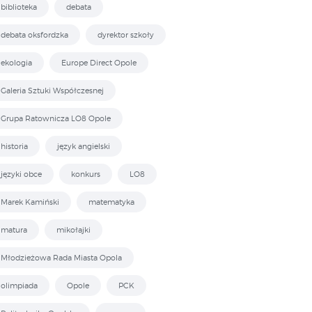
biblioteka
debata
debata oksfordzka
dyrektor szkoły
ekologia
Europe Direct Opole
Galeria Sztuki Współczesnej
Grupa Ratownicza LO8 Opole
historia
język angielski
języki obce
konkurs
LO8
Marek Kamiński
matematyka
matura
mikołajki
Młodzieżowa Rada Miasta Opola
olimpiada
Opole
PCK