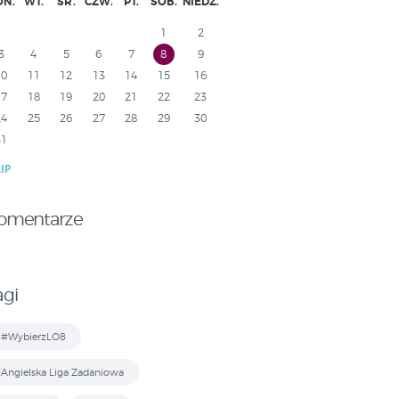
ON.
WT.
ŚR.
CZW.
PT.
SOB.
NIEDZ.
1
2
3
4
5
6
7
8
9
10
11
12
13
14
15
16
17
18
19
20
21
22
23
24
25
26
27
28
29
30
31
LIP
omentarze
agi
#WybierzLO8
Angielska Liga Zadaniowa