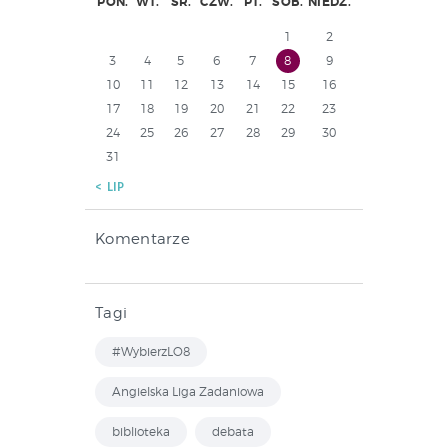
PON.
WT.
ŚR.
CZW.
PT.
SOB.
NIEDZ.
1
2
3
4
5
6
7
8
9
10
11
12
13
14
15
16
17
18
19
20
21
22
23
24
25
26
27
28
29
30
31
« LIP
Komentarze
Tagi
#WybierzLO8
Angielska Liga Zadaniowa
biblioteka
debata