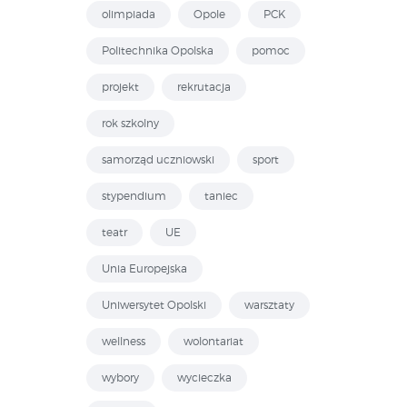
olimpiada
Opole
PCK
Politechnika Opolska
pomoc
projekt
rekrutacja
rok szkolny
samorząd uczniowski
sport
stypendium
taniec
teatr
UE
Unia Europejska
Uniwersytet Opolski
warsztaty
wellness
wolontariat
wybory
wycieczka