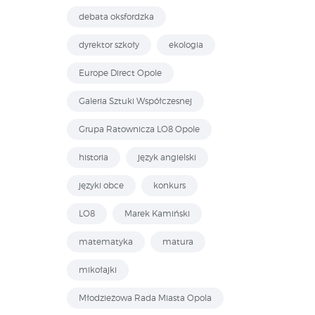
debata oksfordzka
dyrektor szkoły
ekologia
Europe Direct Opole
Galeria Sztuki Współczesnej
Grupa Ratownicza LO8 Opole
historia
język angielski
języki obce
konkurs
LO8
Marek Kamiński
matematyka
matura
mikołajki
Młodzieżowa Rada Miasta Opola