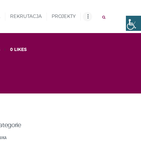
A
REKRUTACJA
PROJEKTY
S
0
LIKES
ategorie
UKA