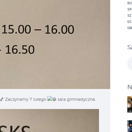
RO
SP
SZ
UC
UN
S
Sz
N
Zaczynamy 7 lutego
sala gimnastyczna.