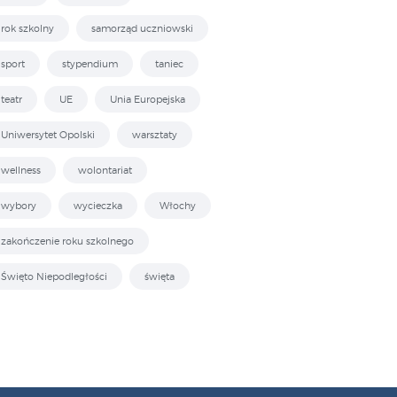
rok szkolny
samorząd uczniowski
sport
stypendium
taniec
teatr
UE
Unia Europejska
Uniwersytet Opolski
warsztaty
wellness
wolontariat
wybory
wycieczka
Włochy
zakończenie roku szkolnego
Święto Niepodległości
święta