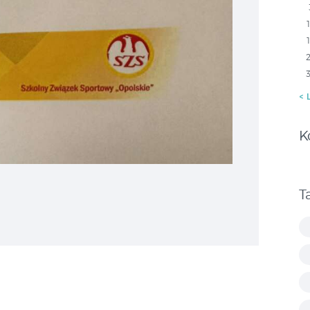
« 
K
T