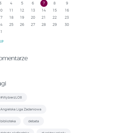
3
4
5
6
7
8
9
10
11
12
13
14
15
16
17
18
19
20
21
22
23
24
25
26
27
28
29
30
31
LIP
omentarze
agi
#WybierzLO8
Angielska Liga Zadaniowa
biblioteka
debata
debata oksfordzka
dyrektor szkoły