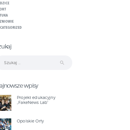
DZICE
ORT
TUKA
ZNIOWIE
CATEGORIZED
zukaj
ukaj:
ajnowsze wpisy
Projekt edukacyjny
„FakeNews Lab”
Opolskie Orły