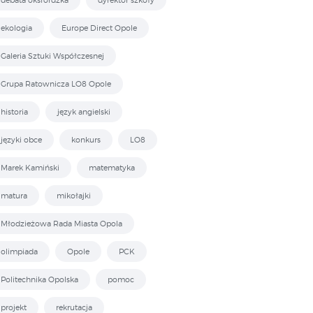
ekologia
Europe Direct Opole
Galeria Sztuki Współczesnej
Grupa Ratownicza LO8 Opole
historia
język angielski
języki obce
konkurs
LO8
Marek Kamiński
matematyka
matura
mikołajki
Młodzieżowa Rada Miasta Opola
olimpiada
Opole
PCK
Politechnika Opolska
pomoc
projekt
rekrutacja