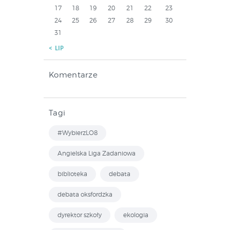
17
18
19
20
21
22
23
24
25
26
27
28
29
30
31
« LIP
Komentarze
Tagi
#WybierzLO8
Angielska Liga Zadaniowa
biblioteka
debata
debata oksfordzka
dyrektor szkoły
ekologia