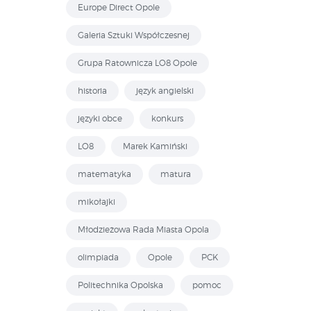
Europe Direct Opole
Galeria Sztuki Współczesnej
Grupa Ratownicza LO8 Opole
historia
język angielski
języki obce
konkurs
LO8
Marek Kamiński
matematyka
matura
mikołajki
Młodzieżowa Rada Miasta Opola
olimpiada
Opole
PCK
Politechnika Opolska
pomoc