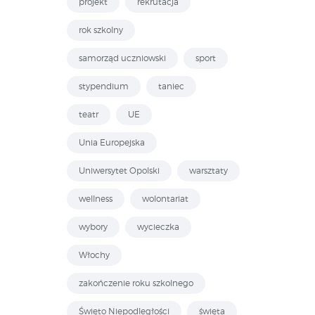
projekt
rekrutacja
rok szkolny
samorząd uczniowski
sport
stypendium
taniec
teatr
UE
Unia Europejska
Uniwersytet Opolski
warsztaty
wellness
wolontariat
wybory
wycieczka
Włochy
zakończenie roku szkolnego
Święto Niepodległości
święta