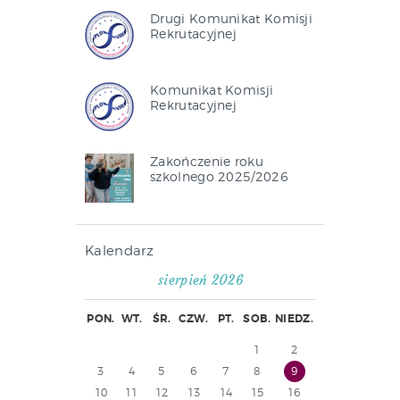
Drugi Komunikat Komisji
Rekrutacyjnej
Komunikat Komisji
Rekrutacyjnej
Zakończenie roku
szkolnego 2025/2026
Kalendarz
sierpień 2026
PON.
WT.
ŚR.
CZW.
PT.
SOB.
NIEDZ.
1
2
3
4
5
6
7
8
9
10
11
12
13
14
15
16