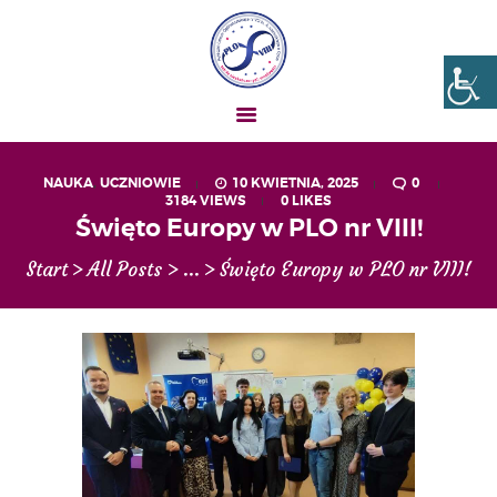
Liceum nr VIII Opole
SZKOŁA NIESKOŃCZONYCH MOŻLIWOŚCI
NAUKA
,
UCZNIOWIE
10 KWIETNIA, 2025
0
3184
VIEWS
0
LIKES
AKTUALNOŚCI
Święto Europy w PLO nr VIII!
OGŁOSZENIA
Start
All Posts
...
Święto Europy w PLO nr VIII!
UCZEŃ – RODZIC
O NAS
MATURA
REKRUTACJA
PROJEKTY
GALERIA ZDJĘĆ
KONTAKT