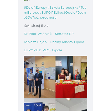
#DzieńEuropy
#SzkołaEuropejska
#Tea
mEurope
#EUROPEdirectOpole
#Jedn
ośćWRóżnorodności
@Andrzej Buła
Dr Piotr Woźniak – Senator RP
Tobiasz Gajda – Radny Miasta Opola
EUROPE DIRECT Opole